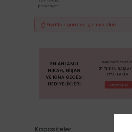
paket fiyatı
Fiyatları görmek için üye olun
Kapasiteler