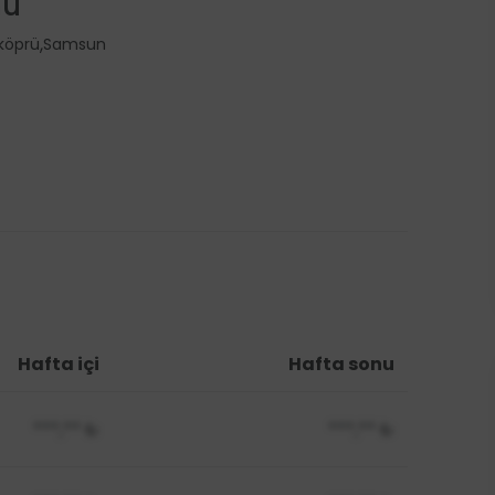
nu
,
köprü
Samsun
Hafta içi
Hafta sonu
***,**
₺
***,**
₺