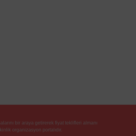
rını bir araya getirerek fiyat teklifleri almanı
inlik organizasyon portalıdır.