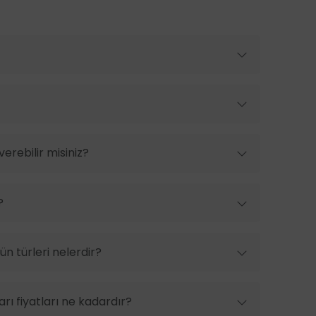
erebilir misiniz?
?
n türleri nelerdir?
rı fiyatları ne kadardır?