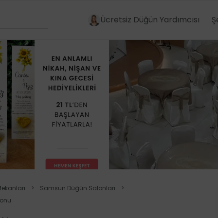
Ücretsiz Düğün Yardımcısı
Ş
ekanları
>
Samsun Düğün Salonları
>
lonu