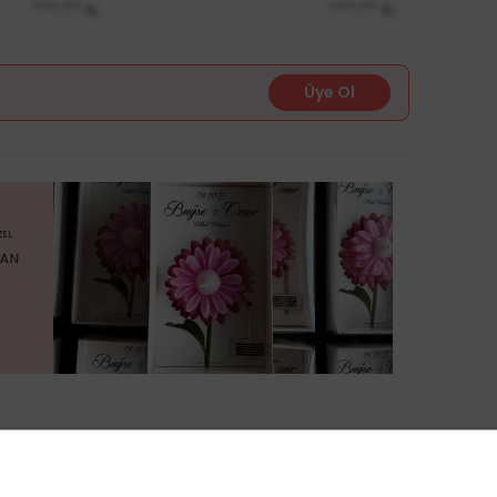
***,**
₺
***,**
₺
Üye Ol