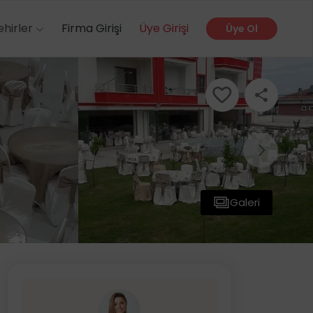
ehirler
Firma Girişi
Üye Girişi
Üye Ol
Galeri