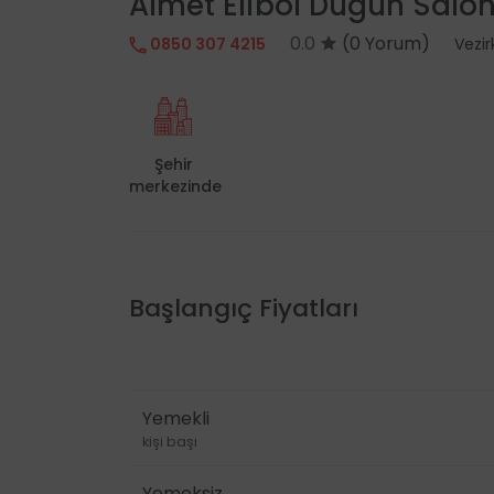
Almet Elibol Düğün Salo
0.0
(0 Yorum)
0850 307 4215
Vezir
Şehir
merkezinde
Başlangıç Fiyatları
Yemekli
kişi başı
Yemeksiz