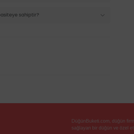
pasiteye sahiptir?
DüğünBuketi.com, düğün firmala
sağlayan bir düğün ve özel etk