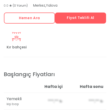
,
Merkez
Yalova
0.0
(0 Yorum)
Fiyat Teklifi Al
Hemen Ara
Kır bahçesi
Başlangıç Fiyatları
Hafta içi
Hafta sonu
Yemekli
***,**
₺
***,**
₺
kişi başı