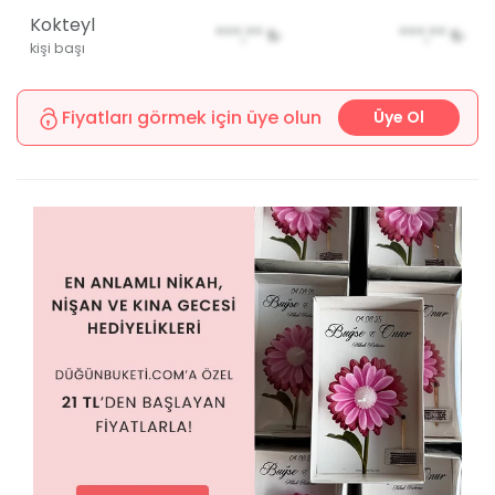
Kokteyl
***,**
₺
***,**
₺
kişi başı
Fiyatları görmek için üye olun
Üye Ol