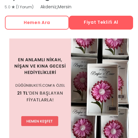
,
Akdeniz
Mersin
5.0
(1 Yorum)
Fiyat Teklifi Al
Hemen Ara