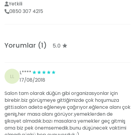
Yetkili
0850 307 4215
Alyans Düğün Salonu'nda Sunulan Hizmetler
Hizmet anlayışını organizasyon türlerine
göre belirleyen mekanda profesyonel bir
kadro davetlilerinize memnuniyet vaat
Yorumlar (1)
5.0
ediyor.
Özel organizasyon ve davetlerde davetlilere yakışır
ev sahipliği yapan Alyans Düğün Salonu her
L****
kutlamanın kusursuz sonlanması için elinden geleni
LL
17/08/2018
yapıyor. Beklentilerinizi karşılayacak bir mekan
arıyorsanız Mersin’in nezih mekanı Alyans Düğün
Salon tam olarak düğün gibi organizasyonlar için
Salonu ile tanışmalısınız. Tecrübeli düğün
birebir.biz görüşmeye gittiğimizde çok hoşumuza
organizatörleri ve alanında uzman nişan ekibi
gitti.salon adeta eğleneye çağırıyor.eğlence alanı çok
davetlerinizi planladığınız gibi tasarlıyor. Alyans
geniş,her masa alanı görüyor.yemeklerden de
Düğün Salonu hizmetleri dahilinde yemekli veya
şikayet almadık.bazı masalara yemekler geç gitmiş
yemeksiz düğünler veya davetler planlanabilir.
ama biz pek önemsemedik.bunu düşünecek vaktimi
Yemekli ve yemeksiz lüks davetler için mekanın güler
olmadı.çünkü hep oynuyorduk.:)