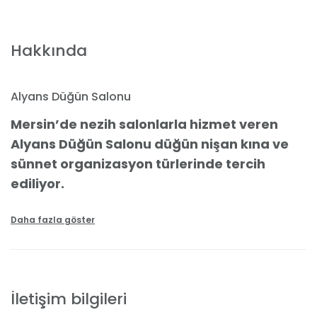
Hakkında
Alyans Düğün Salonu
Mersin’de nezih salonlarla hizmet veren
Alyans Düğün Salonu düğün nişan kına ve
sünnet organizasyon türlerinde tercih
ediliyor.
Mersin Akdeniz ve Erdemli’de özel günlerin mekanı
olarak bilinen Alyans Düğün Salonu’nda birçok davet
Daha fazla göster
verebilirsiniz. Nişan törenlerinde düğüne güzel bir
adım atmak, düğün davetlerinizde özel anılar
biriktirmek ve eğlenmek için tercih edebilirsiniz. Kına
törenlerinin de aranan mekanı olan Alyans Düğün
İletişim bilgileri
Salonu, düğün fiyatları konusunda da cömert bir
mekan olarak biliniyor.