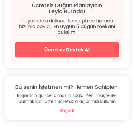
km., İncesu Kanyonu'na 61 km. mesafede bulunan
Ücretsiz Düğün Planlayıcın
sıklıkla Anitta Hotel’i tercih ediyor. Otelin açık adresi
Leyla Burada!
şu şekilde: Çepni, İnönü Cd. No: 80, 19040, Çorum
Hayalindeki düğünü, konsepti ve hizmeti
Merkez/ Çorum.
bizimle paylaş.
En uygun 5 düğün mekanı
bulalım.
Sıkça Sorulan Sorular
Konaklama Tipi
Ücretsiz Destek Al
Oda Kahvaltı.
Otelin Fiyatları
Otelin günlük konaklama ücretleri 750 TL'den
başlıyor.
Bu senin İşletmen mi? Hemen Sahiplen.
Bilgilerinin güncel olmasını sağla. Yeni müşteriler
Giriş - Çıkış Saatleri
bulmak için lütfen ücretsiz araçlarımızı kullanın
Anitta Otel girişleri 14.00 sonrası, çıkışları 12.00 öncesi
Başvur
yapılıyor.
Yeme - İçme