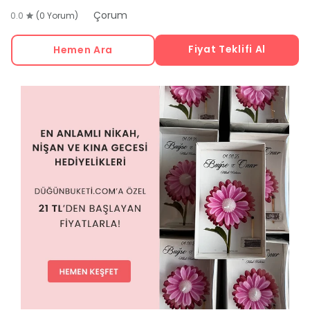
Çorum
0.0
(0 Yorum)
Fiyat Teklifi Al
Hemen Ara