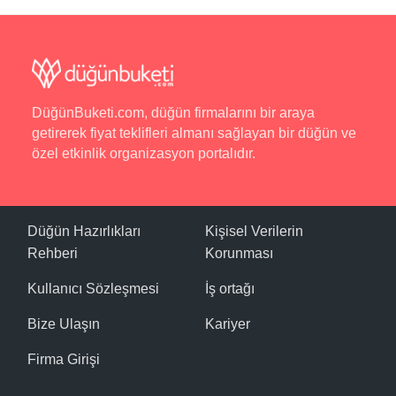
Otelde kahvaltı servisi 07.00 - 10.00 arasında ücretsiz
olarak gerçekleştiriliyor. Zengin kahvaltı tabaklarının
yanında sıcak içecekler de ücretsiz olarak sunuluyor.
Otel Olanakları
DüğünBuketi.com, düğün firmalarını bir araya
Çamaşırhane, Kablosuz İnternet, Otopark,
getirerek fiyat teklifleri almanı sağlayan bir düğün ve
Resepsiyon Hizmeti, Transfer Hizmeti, Ütü Hizmeti.
özel etkinlik organizasyon portalıdır.
Spor
Fitness Merkezi, Jakuzi, Kapalı Havuz, Sauna.
Düğün Hazırlıkları
Kişisel Verilerin
Rehberi
Korunması
Spa / Wellness
Masaj, Sauna.
Kullanıcı Sözleşmesi
İş ortağı
Havuz ve Plaj
Bize Ulaşın
Kariyer
Otelde kapalı havuz bulunuyor.
Firma Girişi
Spa ve Sağlık Olanakları