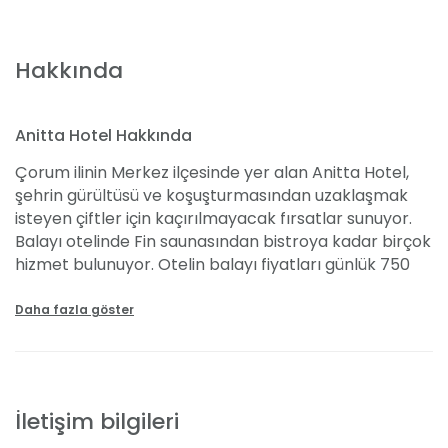
Hakkında
Anitta Hotel Hakkında
Çorum ilinin Merkez ilçesinde yer alan Anitta Hotel,
şehrin gürültüsü ve koşuşturmasından uzaklaşmak
isteyen çiftler için kaçırılmayacak fırsatlar sunuyor.
Balayı otelinde Fin saunasından bistroya kadar birçok
hizmet bulunuyor. Otelin balayı fiyatları günlük 750
TL’den başlıyor. Balayı hizmetleri ücretsiz ve ücretli
olarak ikiye ayrılıyor. Tatilinizi en iyi şekilde geçirmeniz
Daha fazla göster
için odanızı özel olarak süsleyen otel aynı zamanda
sizlere meyve sepeti de ikram ediyor. Dilerseniz ek
ücret ödeyerek odanızda şarap ve çerez keyfine de
varabiliyorsunuz. Anitta Otel bünyesinde haftanın
İletişim bilgileri
belirli günlerinde canlı müzik, bilardo, fitness ve yoga