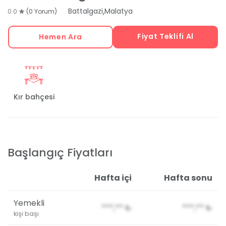
,
Battalgazi
Malatya
0.0
(0 Yorum)
Fiyat Teklifi Al
Hemen Ara
Kır bahçesi
Başlangıç Fiyatları
Hafta içi
Hafta sonu
Yemekli
***,**
₺
***,**
₺
kişi başı