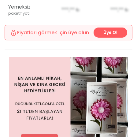
Yemeksiz
***,**
₺
***,**
₺
paket fiyatı
Fiyatları görmek için üye olun
Üye Ol