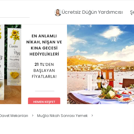
Ücretsiz Düğün Yardımcısı
Ş
Davet Mekanları
>
Muğla Nikah Sonrası Yemek
>
ı