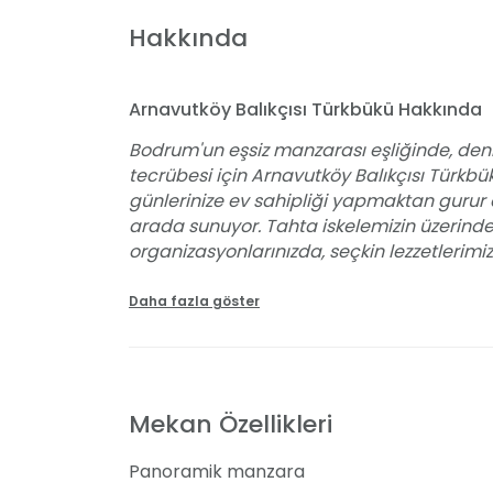
Hakkında
Arnavutköy Balıkçısı Türkbükü Hakkında
Bodrum'un eşsiz manzarası eşliğinde, den
tecrübesi için Arnavutköy Balıkçısı Türkbükü 
günlerinize ev sahipliği yapmaktan gurur 
arada sunuyor. Tahta iskelemizin üzerin
organizasyonlarınızda, seçkin lezzetlerimi
yaratıyoruz. Düğünden nişana, kına geces
bir yelpazede hizmet veriyor, dış çekimlerin
Daha fazla göster
bir detayı titizlikle planladığı gibi, davetin
göstererek memnuniyetinizi üst seviyelere 
profesyonel hizmet anlayışıyla, etkileyici
anlarına tanıklık edin.
Mekan Özellikleri
Özel Günler İçin Eşsiz Bir Mekan
Panoramik manzara