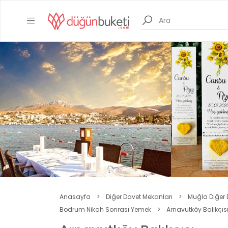
Anasayfa
>
Diğer Davet Mekanları
>
Muğla Diğer 
Bodrum Nikah Sonrası Yemek
>
Arnavutköy Balıkçıs