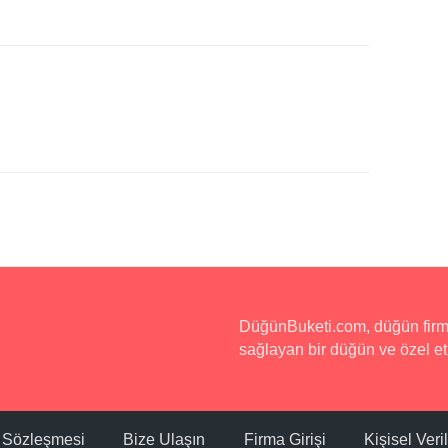
DüğünBuketi.com, düğün firmala
sağlayan bir düğün ve özel etk
ı Sözleşmesi
Bize Ulaşın
Firma Girişi
Kişisel Ver