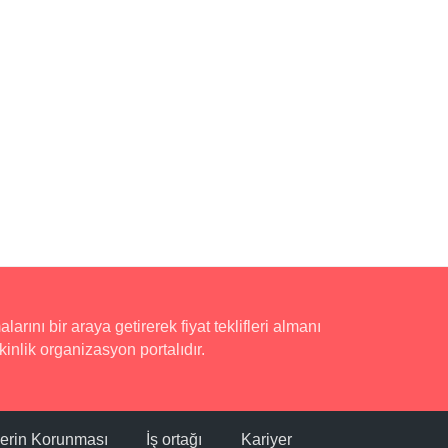
rını bir araya getirerek fiyat teklifleri almanı
inlik organizasyon portalıdır.
ilerin Korunması
İş ortağı
Kariyer