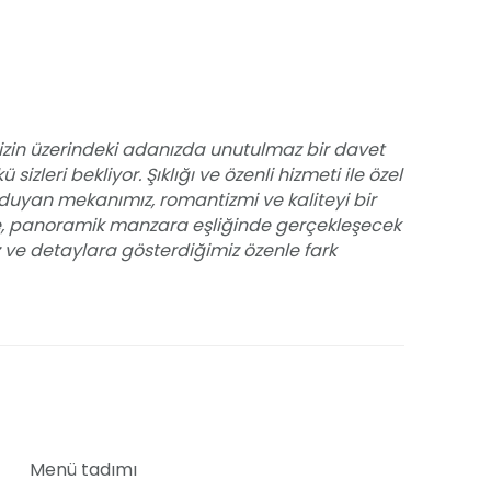
izin üzerindeki adanızda unutulmaz bir davet
sizleri bekliyor. Şıklığı ve özenli hizmeti ile özel
duyan mekanımız, romantizmi ve kaliteyi bir
de, panoramik manzara eşliğinde gerçekleşecek
z ve detaylara gösterdiğimiz özenle fark
inden bekarlığa veda partilerine kadar geniş
iz için de eşsiz bir fon sunuyoruz. Ekibimiz, her
iz sırasında da konuklarınıza birebir ilgi
taşıyor. Arnavutköy Balıkçısı Türkbükü'nde,
 bir organizasyona imza atın ve unutulmaz
Menü tadımı