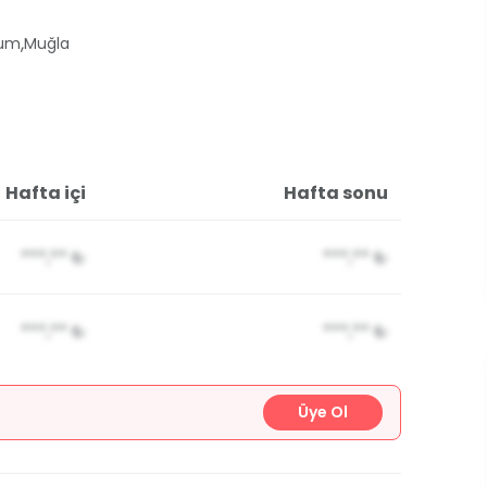
,
rum
Muğla
Hafta içi
Hafta sonu
***,**
₺
***,**
₺
***,**
₺
***,**
₺
Üye Ol