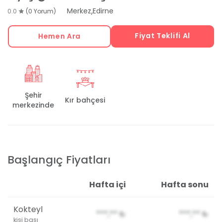
,
Merkez
Edirne
0.0
(0 Yorum)
Fiyat Teklifi Al
Hemen Ara
Şehir
Kır bahçesi
merkezinde
Başlangıç Fiyatları
Hafta içi
Hafta sonu
Kokteyl
***,**
₺
***,**
₺
kişi başı