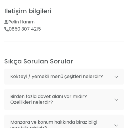
sünnet düğünü, mezuniyet töreni, iş yemekleri, bayi
Menüde değişiklik seçeneği
toplantıları, kurumsal etkinlikler ve kokteyller gibi
İletişim bilgileri
Organizasyon danışmanlığı
birçok özel etkinliğiniz için Ayışığı Kır Düğün Salonu'nu
tercih edebilirsiniz. Profesyonel ekibimiz ve geniş açık
Pelin Hanım
Mekan dışı organizasyon getirme
alanımız ile hayallerinizdeki organizasyonu gerçeğe
0850 307 4215
dönüştürmenin mutluluğunu yaşayın.
Sıkça Sorulan Sorular
Kokteyl / yemekli menü çeşitleri nelerdir?
Birden fazla davet alanı var mıdır?
Özellikleri nelerdir?
Manzara ve konum hakkında biraz bilgi
verebilir misiniz?