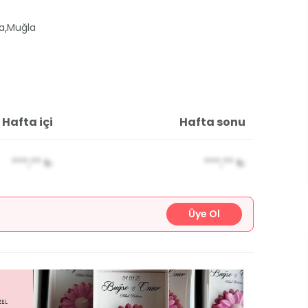
,
a
Muğla
Hafta içi
Hafta sonu
***,**
₺
***,**
₺
Üye Ol