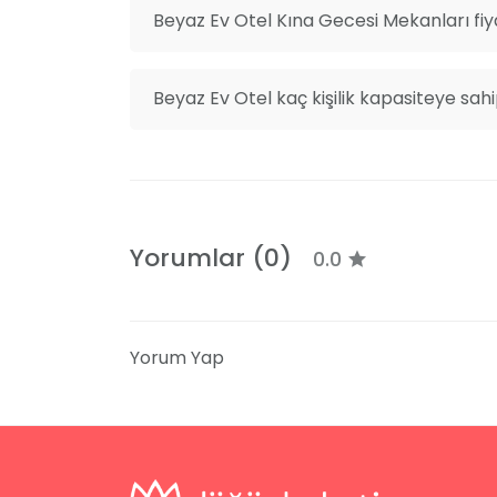
Otelimiz, Datça'nın kalbinde, denize sadece
Beyaz Ev Otel Kına Gecesi Mekanları fiy
sadece beş dakikalık mesafede bulunmakta.
gibi, toplu taşıma araçlarıyla da sorunsuz bi
Beyaz Ev Otel kaç kişilik kapasiteye sahi
Kına ve Özel Etkinlikler
Hayatınızın en önemli günlerinden biri ola
profesyonel bir organizasyon ekibinin deste
kişilik kapasiteye sahip etkinlik alanların
fırsatı sunuyor.
Yorumlar (0)
0.0
Yorum Yap