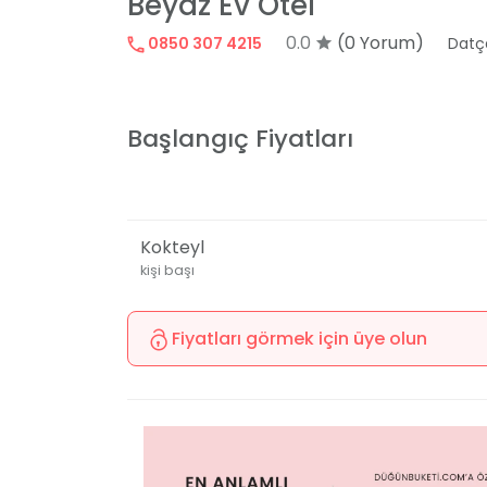
Beyaz Ev Otel
0.0
(0 Yorum)
0850 307 4215
Datç
Başlangıç Fiyatları
Kokteyl
kişi başı
Fiyatları görmek için üye olun