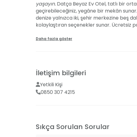
yaşayın.
Datça Beyaz Ev Otel, tatlı bir ortam
geçirebileceğiniz, yegâne bir mekân sunar. 
denize yalnızca iki, şehir merkezine beş 
kolaylaştıran seçenekler sunar. Ücretsiz p
Doğanın içinde, gürültü ve kalabalıkt
Beyaz Ev Otel, estetik mimarisi, yemyeşil ba
Daha fazla göster
ruhunu yaşamaya davet ediyor. 50-60 kişi k
organizasyon desteğiyle unutulmaz bir anıya
sonrasında, havuz ve bahçe manzaralı od
özel anlarınızı taçlandırın. Datça Beyaz Ev 
İletişim bilgileri
bilgi için bizimle iletişime geçin.
Yetkili Kişi
Otel Özellikleri
0850 307 4215
Datça Beyaz Ev Otel'in birbirinden farklı özel
huzuru düşünülerek tasarlandı. Şehir merke
dikkat çeken otelimiz, unutulmaz bir tatil iç
Sıkça Sorulan Sorular
Konum ve Ulaşım