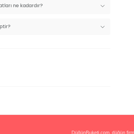
 iki dakika, şehir merkezine ise yürüyerek
atları ne kadardır?
 Özel araçlarınızla rahatça ulaşabileceğiniz
r şekilde otelimize gelebilirsiniz.
ptir?
n kına gecenizi Datça'nın eşsiz atmosferinde,
ğiyle gerçekleştirebilirsiniz. Otelimiz 50-60
da, hayalinizdeki geceyi gerçeğe dönüştürme
DüğünBuketi.com, düğün firmala