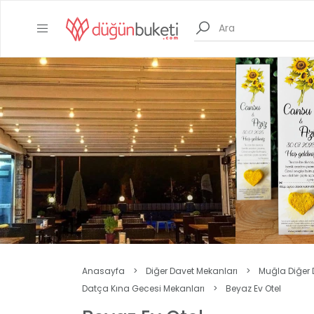
Anasayfa
>
Diğer Davet Mekanları
>
Muğla Diğer 
Datça Kına Gecesi Mekanları
>
Beyaz Ev Otel