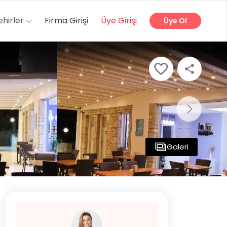
ehirler
Firma Girişi
Üye Girişi
Üye Ol
Galeri