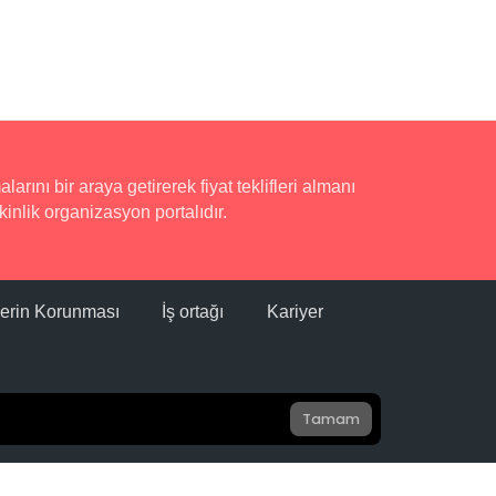
rını bir araya getirerek fiyat teklifleri almanı
inlik organizasyon portalıdır.
ilerin Korunması
İş ortağı
Kariyer
Tamam