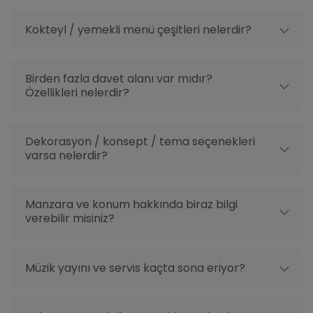
mekanın 1000 araç kapasiteli otoparkı ve vale
hizmeti de bulunuyor. Açık adresi ise şöyle; Barış
Kokteyl / yemekli menü çeşitleri nelerdir?
Manço Caddesi No:29 Kanlıca - Beykoz / İstanbul.
Birden fazla davet alanı var mıdır?
Özellikleri nelerdir?
Dekorasyon / konsept / tema seçenekleri
varsa nelerdir?
Manzara ve konum hakkında biraz bilgi
verebilir misiniz?
Müzik yayını ve servis kaçta sona eriyor?