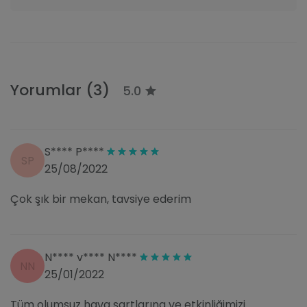
Yorumlar (3)
5.0
S**** P****
SP
25/08/2022
Çok şık bir mekan, tavsiye ederim
N**** v**** N****
NN
25/01/2022
Tüm olumsuz hava şartlarına ve etkinliğimizi