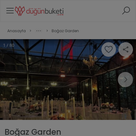
Anasayfa
>
>
Boğaz Garden
1 / 80
Boğaz Garden