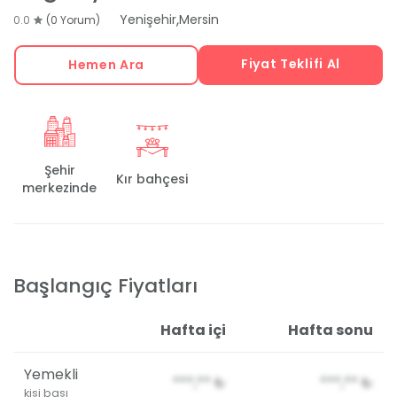
,
Yenişehir
Mersin
0.0
(0 Yorum)
Fiyat Teklifi Al
Hemen Ara
Şehir
Kır bahçesi
merkezinde
Başlangıç Fiyatları
Hafta içi
Hafta sonu
Yemekli
***,**
₺
***,**
₺
kişi başı