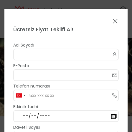
Ücretsiz Fiyat Teklifi Al!
Anasayfa
>
>
Canset Form Matbaacılık & Davetiye
1 / 8
Adı Soyadı
E-Posta
Telefon numarası
Etkinlik tarihi
Canset Form Matbaacılık &
Davetli Sayısı