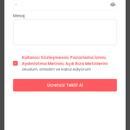
Davetiye
Ankara
Mesaj
5.0
(1 Yorum)
Fiyat Teklifi Al
Hemen Ara
Kullanıcı Sözleşmesini
Pazarlama İznini
,
,
Aydınlatma Metnini
Açık Rıza Metinlerini
,
okudum, anladım ve kabul ediyorum.
Ücretsiz Teklif Al