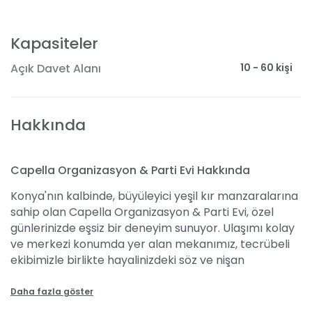
Kapasiteler
10 - 60 kişi
Açık Davet Alanı
Hakkında
Capella Organizasyon & Parti Evi Hakkında
Konya'nın kalbinde, büyüleyici yeşil kır manzaralarına
sahip olan Capella Organizasyon & Parti Evi, özel
günlerinizde eşsiz bir deneyim sunuyor. Ulaşımı kolay
ve merkezi konumda yer alan mekanımız, tecrübeli
ekibimizle birlikte hayalinizdeki söz ve nişan
etkinliklerini gerçeğe dönüştürüyor. Konya'nın önde
gelen organizasyon mekanlarından biri olarak, dans
Daha fazla göster
ekibinden nişan çikolatasına kadar her türlü detayı