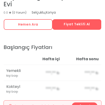
Evi
,
Selçuklu
Konya
0.0
(0 Yorum)
Fiyat Teklifi Al
Hemen Ara
Başlangıç Fiyatları
Hafta içi
Hafta sonu
Yemekli
***,**
₺
***,**
₺
kişi başı
Kokteyl
***,**
₺
***,**
₺
kişi başı