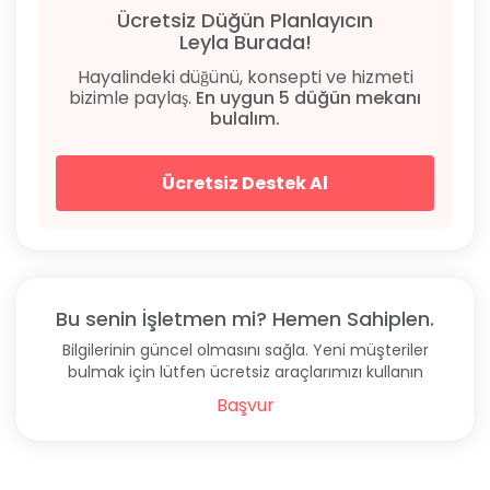
yürüme mesafesinde yer alıyor. Bodrum Havaalanı’na
Ücretsiz Düğün Planlayıcın
32 dakikalık sürüş mesafesinde bulunuyor. Otelin
Leyla Burada!
otopark ve araç kiralama hizmetinden
Hayalindeki düğünü, konsepti ve hizmeti
yararlanabilirsiniz. Otelin açık adresi aşağıdadır: Bitez
bizimle paylaş.
En uygun 5 düğün mekanı
Mah. Çökertme Cd. No: 18 Bodrum/Muğla
bulalım.
Sıkça Sorulan Sorular
Ücretsiz Destek Al
Konaklama Tipi
Her Şey Dahil, Oda Kahvaltı, Sadece Oda.
Otelin Fiyatları
Chronos Beach Otel gecelik balayı fiyatı 538 TL'den
Bu senin İşletmen mi? Hemen Sahiplen.
başlıyor.
Bilgilerinin güncel olmasını sağla. Yeni müşteriler
bulmak için lütfen ücretsiz araçlarımızı kullanın
Giriş - Çıkış Saatleri
Başvur
Otele en erken 14.00 ve sonrasında giriş yapılabiliyor.
En geç ise 12.00'a kadar çıkış yapmak gerekiyor.