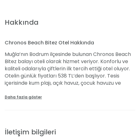
Hakkında
Chronos Beach Bitez Otel Hakkında
Muğla’nın Bodrum ilçesinde bulunan Chronos Beach
Bitez balayı oteli olarak hizmet veriyor. Konforlu ve
kaliteli odalarıyla çiftlerin ilk tercih ettiği otel oluyor.
Otelin günlük fiyatları 538 TL’den başlıyor. Tesis
içerisinde kum plajı, açık havuz, çocuk havuzu ve
restoran bulunuyor. Oda içerisinde klima,
banyo/kozmetik ürünleri, saç kurutma makinesi, özel
Daha fazla göster
banyo, masa, tv ve telefon hizmetleri yer alıyor.
Otelin geniş bahçesinde lezzetli yemekler
deneyebilirsiniz. Otel içerisinde kablosuz internet
hizmeti, 24 saat açık resepsiyon, çamaşırhane, kuru
İletişim bilgileri
temizleme ve günlük kat hizmetini