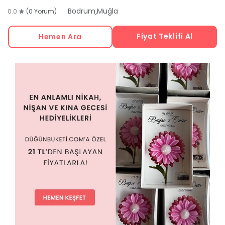
,
Bodrum
Muğla
0.0
(0 Yorum)
Fiyat Teklifi Al
Hemen Ara