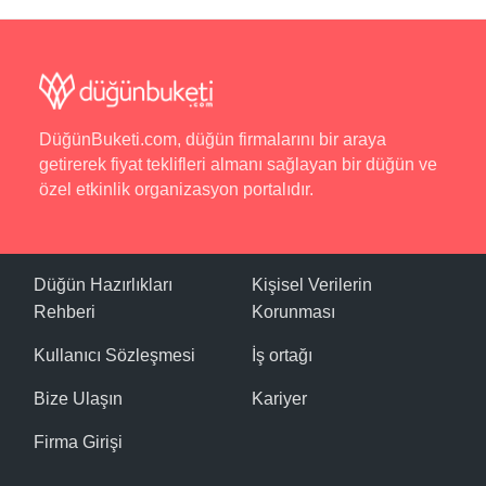
Yeme - İçme
Otelde 3 öğün açık büfe ve oda servisi hizmeti
veriliyor.
Otel Olanakları
DüğünBuketi.com, düğün firmalarını bir araya
Araç Kiralama, Bar, Kablosuz İnternet, Otopark,
getirerek fiyat teklifleri almanı sağlayan bir düğün ve
Resepsiyon Hizmeti, Transfer Hizmeti, Telefon.
özel etkinlik organizasyon portalıdır.
Spor
Açık Havuz, Animasyon, Dart, Masa Tenisi.
Düğün Hazırlıkları
Kişisel Verilerin
Rehberi
Korunması
Plaj
Açık Havuz, Çocuk Havuzu, Özel Plaj, Plaj Havlusu,
Kullanıcı Sözleşmesi
İş ortağı
Şemsiye, Şezlong.
Bize Ulaşın
Kariyer
Balayı Detayları
Firma Girişi
Chronos Beach Otel bünyesinde balayı hizmeti
veriliyor.