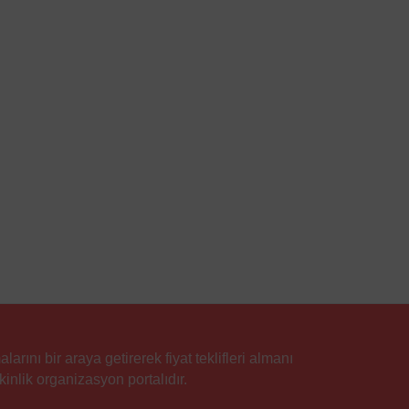
rını bir araya getirerek fiyat teklifleri almanı
inlik organizasyon portalıdır.