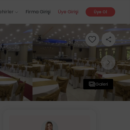
ehirler
Firma Girişi
Üye Girişi
Üye Ol
Galeri