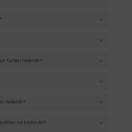
?
?
n türleri nelerdir?
er nelerdir?
yatları ne kadardır?