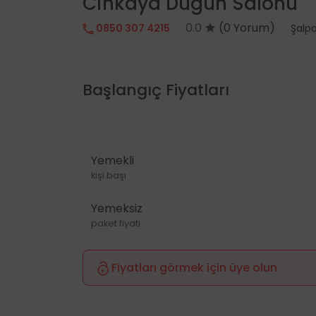
Cinkaya Düğün Salonu
0.0
(0 Yorum)
0850 307 4215
Şalpa
Başlangıç Fiyatları
Yemekli
kişi başı
Yemeksiz
paket fiyatı
Fiyatları görmek için üye olun