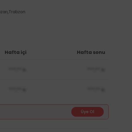
,
zarı
Trabzon
Hafta içi
Hafta sonu
***,**
₺
***,**
₺
***,**
₺
***,**
₺
Üye Ol