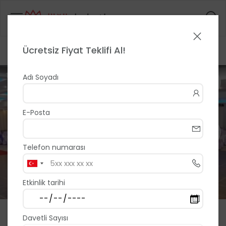
Ücretsiz Fiyat Teklifi Al!
Anasayfa
>
>
Çırağan Plaza
1 / 6
Adı Soyadı
E-Posta
Telefon numarası
Etkinlik tarihi
Çırağan Plaza
Davetli Sayısı