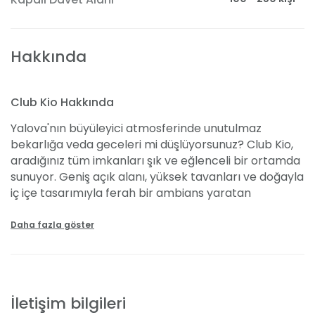
Hakkında
Club Kio Hakkında
Yalova'nın büyüleyici atmosferinde unutulmaz
bekarlığa veda geceleri mi düşlüyorsunuz? Club Kio,
aradığınız tüm imkanları şık ve eğlenceli bir ortamda
sunuyor. Geniş açık alanı, yüksek tavanları ve doğayla
iç içe tasarımıyla ferah bir ambians yaratan
mekanımızda, kalabalık gruplar dahi rahatlıkla
eğlenebilir. En son teknolojiye sahip ışık ve ses
Daha fazla göster
sistemlerimizle müzik, kulübün her köşesinde
hissedilirken, sahneden sanatçılarımızı her yerden
net bir şekilde görebilirsiniz. Özel olarak hazırlanan
kokteyllerimiz ve uygun fiyatlı içecek
İletişim bilgileri
seçeneklerimizle sizlere eşsiz bir deneyim sunmayı