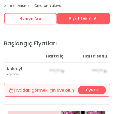
,
Çınarcık
Yalova
0.0
(0 Yorum)
Fiyat Teklifi Al
Hemen Ara
Başlangıç Fiyatları
Hafta içi
Hafta sonu
Kokteyl
***,**
₺
***,**
₺
kişi başı
Fiyatları görmek için üye olun
Üye Ol