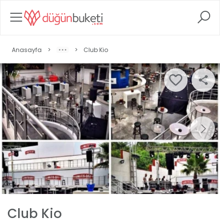
Anasayfa
>
>
Club Kio
1 / 7
Club Kio