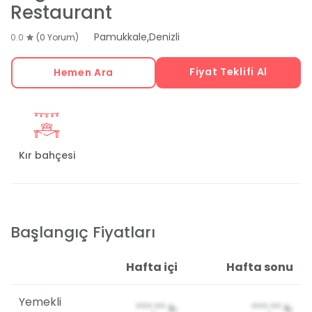
Restaurant
,
Pamukkale
Denizli
0.0
(0 Yorum)
Fiyat Teklifi Al
Hemen Ara
Kır bahçesi
Başlangıç Fiyatları
Hafta içi
Hafta sonu
Yemekli
***,**
₺
***,**
₺