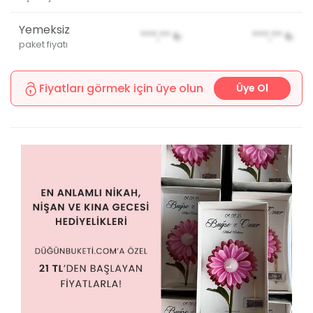
Yemeksiz
***,**
₺
***,**
₺
paket fiyatı
Fiyatları görmek için üye olun
Üye Ol