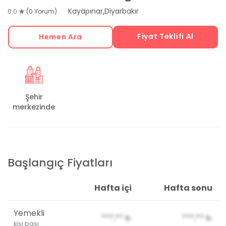
,
Kayapınar
Diyarbakır
0.0
(0 Yorum)
Fiyat Teklifi Al
Hemen Ara
Şehir
merkezinde
Başlangıç Fiyatları
Hafta içi
Hafta sonu
Yemekli
***,**
₺
***,**
₺
kişi başı