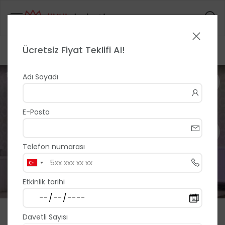
Ücretsiz Fiyat Teklifi Al!
Anasayfa
>
>
Doğanşehir Belediyesi Düğün Salonu
1 / 2
Adı Soyadı
E-Posta
Telefon numarası
Etkinlik tarihi
Doğanşehir Belediyesi Düğün
Davetli Sayısı