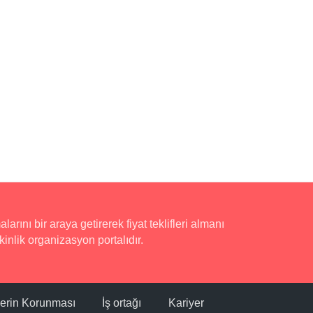
rını bir araya getirerek fiyat teklifleri almanı
inlik organizasyon portalıdır.
ilerin Korunması
İş ortağı
Kariyer