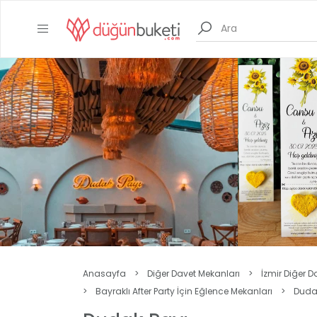
Anasayfa
>
Diğer Davet Mekanları
>
İzmir Diğer D
>
Bayraklı After Party İçin Eğlence Mekanları
>
Duda