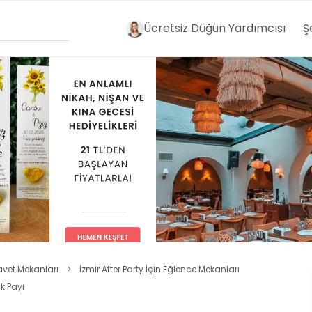
Ücretsiz Düğün Yardımcısı
Ş
avet Mekanları
>
İzmir After Party İçin Eğlence Mekanları
k Payı