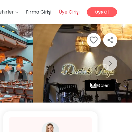
ehirler
Firma Girişi
Üye Girişi
Üye Ol
Galeri