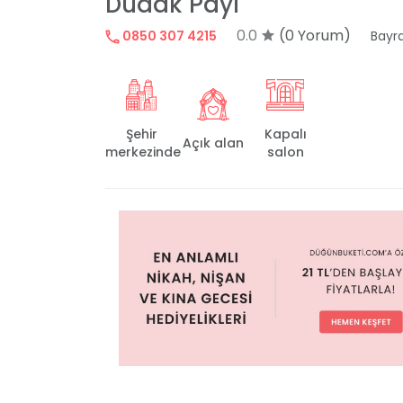
Dudak Payı
0.0
(0 Yorum)
0850 307 4215
Bayra
Şehir
Kapalı
Açık alan
merkezinde
salon