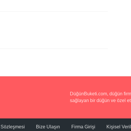
DüğünBuketi.com, düğün firmala
sağlayan bir düğün ve özel etk
ı Sözleşmesi
Bize Ulaşın
Firma Girişi
Kişisel Ver