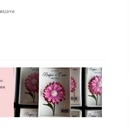
,
klı
İzmir