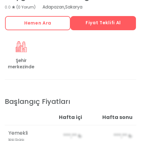
,
Adapazarı
Sakarya
0.0
(0 Yorum)
Fiyat Teklifi Al
Hemen Ara
Şehir
merkezinde
Başlangıç Fiyatları
Hafta içi
Hafta sonu
Yemekli
***,**
₺
***,**
₺
kişi başı