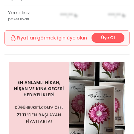
Yemeksiz
***,**
₺
***,**
₺
paket fiyatı
Fiyatları görmek için üye olun
Üye Ol