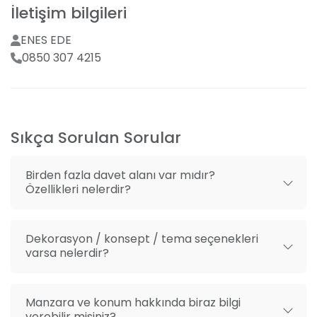
yaratıyoruz.
İletişim bilgileri
Sahne sistemleri, ses ve ışık
ENES EDE
Yemek servisi
Fotoğraf & İletişim
0850 307 4215
Menü tadımı
Hayalinizdeki organizasyonun büyüsünü
ölümsüzleştirmek için, profesyonel fotoğrafçılık
Menüde değişiklik seçeneği
hizmetimizi de unutmayın. Ayrıntılar için, basit bir
Organizasyon danışmanlığı
tıklama ile formumuzu doldurmanız ve merak
Sıkça Sorulan Sorular
ettiğiniz tüm soruları bize iletemeniz yeterli.
Birden fazla davet alanı var mıdır?
Özellikleri nelerdir?
Dekorasyon / konsept / tema seçenekleri
varsa nelerdir?
Manzara ve konum hakkında biraz bilgi
verebilir misiniz?