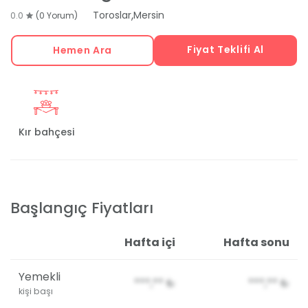
,
Toroslar
Mersin
0.0
(0 Yorum)
Fiyat Teklifi Al
Hemen Ara
Kır bahçesi
Başlangıç Fiyatları
Hafta içi
Hafta sonu
Yemekli
***,**
₺
***,**
₺
kişi başı