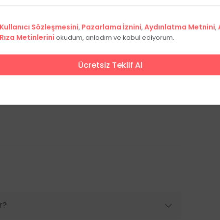
Mekan dışı organizasyon getirme
ratıyoruz. İsterseniz, kendi fotoğrafçınızı ve
z.
After party alanı
Kullanıcı Sözleşmesini
Pazarlama İznini
Aydınlatma Metnini
,
,
,
Rıza Metinlerini
okudum, anladım ve kabul ediyorum.
z, tarihi dokusuyla göz kamaştırıyor. Bahçemiz
Ücretsiz Teklif Al
için eşsiz bir atmosfer sunarken, after party
ğlıyoruz.
r?