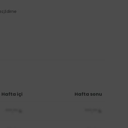
,
ez
Edirne
Hafta içi
Hafta sonu
***,**
₺
***,**
₺