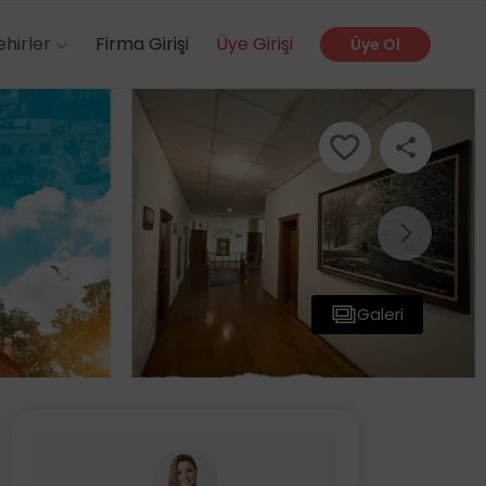
ehirler
Firma Girişi
Üye Girişi
Üye Ol
Galeri