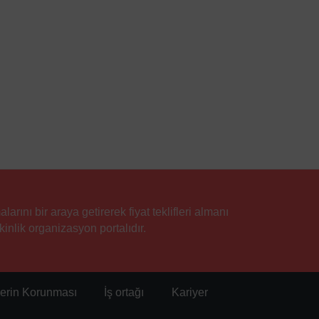
rını bir araya getirerek fiyat teklifleri almanı
inlik organizasyon portalıdır.
ilerin Korunması
İş ortağı
Kariyer