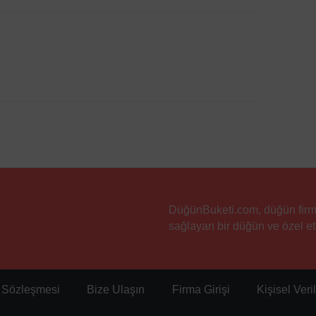
DüğünBuketi.com, düğün firmala
sağlayan bir düğün ve özel etk
ı Sözleşmesi
Bize Ulaşın
Firma Girişi
Kişisel Ver