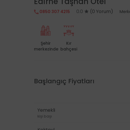
Edirne Taşhan Otel
0.0
(0 Yorum)
0850 307 4215
Merk
Şehir
Kır
merkezinde
bahçesi
Başlangıç Fiyatları
Yemekli
kişi başı
Kokteyl