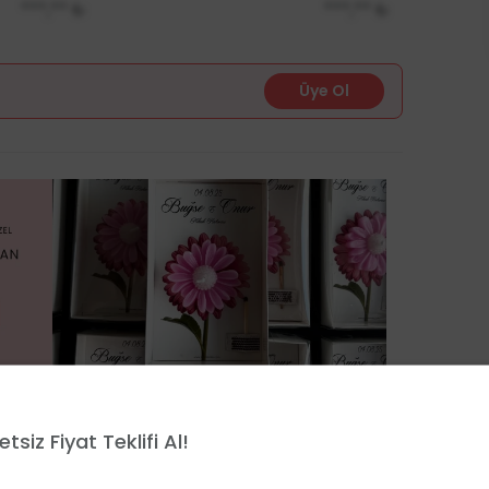
***,**
₺
***,**
₺
Üye Ol
etsiz Fiyat Teklifi Al!