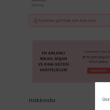
kişi başı
Fiyatları görmek için üye olun
Ücr
Hakkında