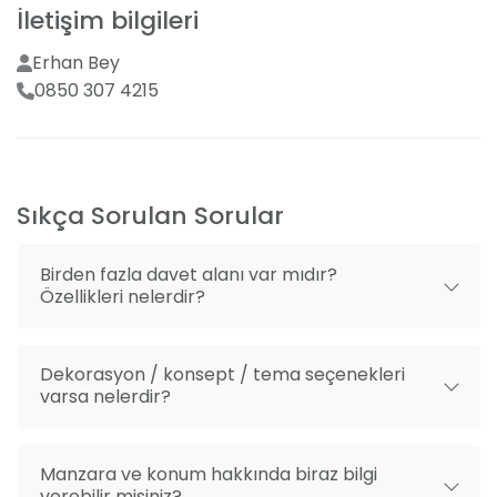
seçenekleri, beyaz masa örtüleri, ihtişamlı şamdanlar
İletişim bilgileri
Mekan dışı organizasyon getirme
ve canlı çiçeklerle davet alanınıza zarafet katıyoruz.
Deneyimli orkestralar ve sanatçılarla çalışarak,
Erhan Bey
eğlencenin hiç bitmediği bir gün vaat ediyoruz. Özel
0850 307 4215
menülerle, kaliteli yemek servisi sunuyor, unutulmaz
lezzetlerle dolu bir gece geçirmenizi sağlıyoruz.
Sıkça Sorulan Sorular
Birden fazla davet alanı var mıdır?
Özellikleri nelerdir?
Dekorasyon / konsept / tema seçenekleri
varsa nelerdir?
Manzara ve konum hakkında biraz bilgi
verebilir misiniz?