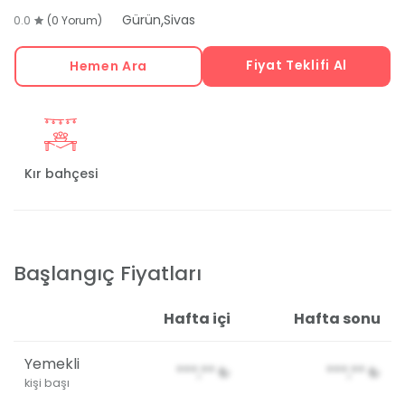
,
Gürün
Sivas
0.0
(0 Yorum)
Fiyat Teklifi Al
Hemen Ara
Kır bahçesi
Başlangıç Fiyatları
Hafta içi
Hafta sonu
Yemekli
***,**
₺
***,**
₺
kişi başı