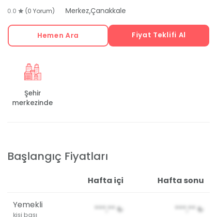
,
Merkez
Çanakkale
0.0
(0 Yorum)
Fiyat Teklifi Al
Hemen Ara
Şehir
merkezinde
Başlangıç Fiyatları
Hafta içi
Hafta sonu
Yemekli
***,**
₺
***,**
₺
kişi başı