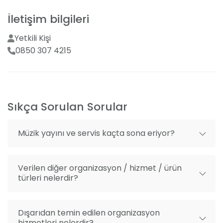
Menülerimiz, damak zevkinize ve bütçenize hitap
Mekan dışı fotoğrafçı getirme
edecek şekilde zengin seçenekler sunuyor.
İletişim bilgileri
Mekan dışı organizasyon getirme
Müzisyenlerimiz, eğlencenizi zirveye taşıyacak
melodileriyle geceye renk katıyor. Ve nihayet, mutlu
Yetkili Kişi
anlarınızı ölümsüzleştirecek fotoğraf karelerimizle o
0850 307 4215
anı sonsuza dek yaşatabilirsiniz. Çanakkale'nin gözde
mekanlarından Esnaf Kefalet Liman Restaurant’ta
düğün paketlerimizi keşfetmek için daha fazla
beklemeyin.
Sıkça Sorulan Sorular
Müzik yayını ve servis kaçta sona eriyor?
Verilen diğer organizasyon / hizmet / ürün
türleri nelerdir?
Dışarıdan temin edilen organizasyon
hizmetleri nelerdir?