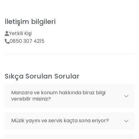
fazlasını bulmak için bize ulaşın ve hayallerinizi
Menü tadımı
gerçeğe dönüştürme fırsatını yakalayın.
Menüde değişiklik seçeneği
İletişim bilgileri
Yetkili Kişi
0850 307 4215
Sıkça Sorulan Sorular
Manzara ve konum hakkında biraz bilgi
verebilir misiniz?
Müzik yayını ve servis kaçta sona eriyor?