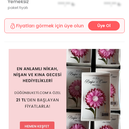
Yemeksiz
***,**
₺
***,**
₺
paket fiyatı
Fiyatları görmek için üye olun
Üye Ol