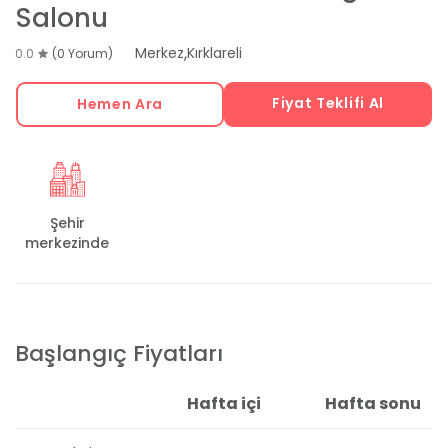
Salonu
,
Merkez
Kırklareli
0.0
(0 Yorum)
Fiyat Teklifi Al
Hemen Ara
Şehir
merkezinde
Başlangıç Fiyatları
Hafta içi
Hafta sonu