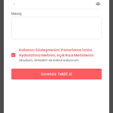
,
Merkez
Isparta
0.0
(0 Yorum)
Mesaj
Fiyat Teklifi Al
Hemen Ara
Şehir
Kullanıcı Sözleşmesini
Pazarlama İznini
,
,
Kır bahçesi
merkezinde
Aydınlatma Metnini
Açık Rıza Metinlerini
,
okudum, anladım ve kabul ediyorum.
Ücretsiz Teklif Al
Başlangıç Fiyatları
Hafta içi
Hafta sonu
Yemekli
***,**
₺
***,**
₺
kişi başı