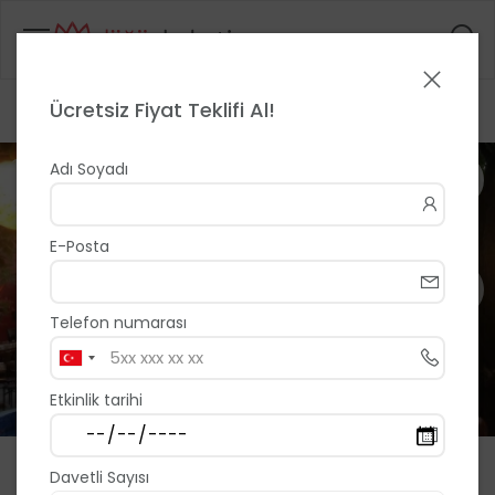
Ücretsiz Fiyat Teklifi Al!
Anasayfa
>
>
Gizli Bahçe
1 / 13
Adı Soyadı
E-Posta
Telefon numarası
Etkinlik tarihi
Gizli Bahçe
Davetli Sayısı