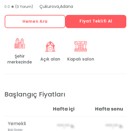
,
Çukurova
Adana
0.0
(0 Yorum)
Fiyat Teklifi Al
Hemen Ara
Şehir
Açık alan
Kapalı salon
merkezinde
Başlangıç Fiyatları
Hafta içi
Hafta sonu
Yemekli
***,**
₺
***,**
₺
kişi başı