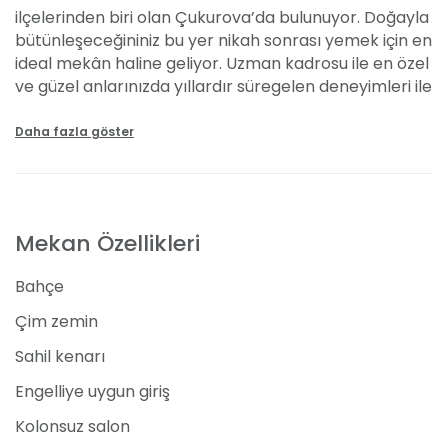
ilçelerinden biri olan Çukurova’da bulunuyor. Doğayla
bütünleşeceğininiz bu yer nikah sonrası yemek için en
ideal mekân haline geliyor. Uzman kadrosu ile en özel
ve güzel anlarınızda yıllardır süregelen deneyimleri ile
yanınızda oluyor. Üstelik mekânın sizlere bu eşsiz ve
kusursuz deneyim için sunduğu fiyatları da 50 TL’den
Daha fazla göster
az bir başlangıca sahip.
Mekân Özellikleri ve Kapasitesi
Mekan Özellikleri
Göl Evi Balık normal zamanlarda olduğu gibi en özel
anlarınıza da eşlik etmekten çekinmiyor. Davetli
Bahçe
sayınıza göre sizlere özel alan tahsis ediyor. Açık ve
kapalı alan seçenekleri ile hayalinizdeki kutlama alanı
Çim zemin
oluyor. 100 kişi kapasiteli çim zemin üzerindeki açık
Sahil kenarı
alanı ve yine 100 kişi kapasiteli deniz manzaralı,
yüksek tavalı ve kolonsuz olması ile ferah ve geniş bir
Engelliye uygun giriş
alan olan kapalı alan sizleri bekliyor. Bu mavinin ve
Kolonsuz salon
yeşilin buluşma noktasında nikah sonrası