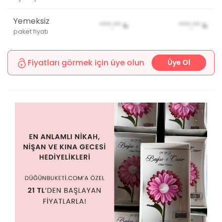
Yemeksiz
***,**
₺
***,**
₺
paket fiyatı
Fiyatları görmek için üye olun
Üye Ol