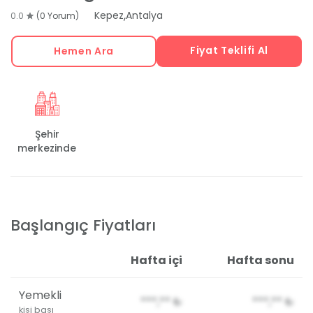
,
Kepez
Antalya
0.0
(0 Yorum)
Fiyat Teklifi Al
Hemen Ara
Şehir
merkezinde
Başlangıç Fiyatları
Hafta içi
Hafta sonu
Yemekli
***,**
₺
***,**
₺
kişi başı