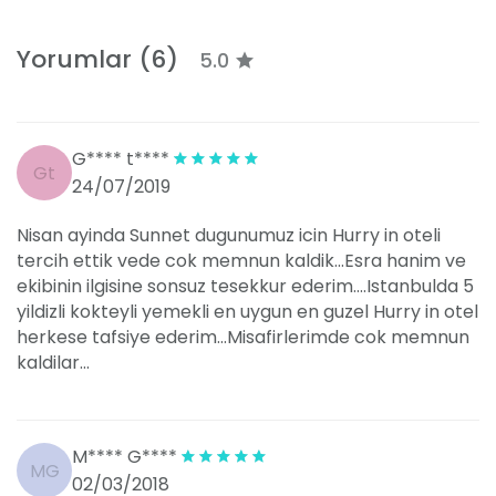
Yorumlar (6)
5.0
G**** t****
Gt
24/07/2019
Nisan ayinda Sunnet dugunumuz icin Hurry in oteli
tercih ettik vede cok memnun kaldik...Esra hanim ve
ekibinin ilgisine sonsuz tesekkur ederim....Istanbulda 5
yildizli kokteyli yemekli en uygun en guzel Hurry in otel
herkese tafsiye ederim...Misafirlerimde cok memnun
kaldilar...
M**** G****
MG
02/03/2018