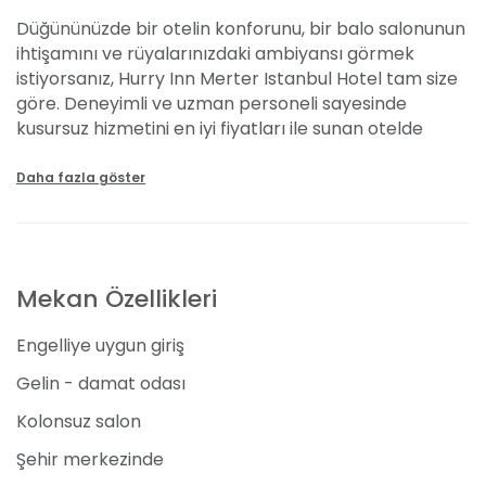
Düğününüzde bir otelin konforunu, bir balo salonunun
ihtişamını ve rüyalarınızdaki ambiyansı görmek
istiyorsanız, Hurry Inn Merter Istanbul Hotel tam size
göre. Deneyimli ve uzman personeli sayesinde
kusursuz hizmetini en iyi fiyatları ile sunan otelde
rüyalarınız gerçek oluyor. Şehrin merkezinde tüm
imkanlara aynı çatı altında sahip olmanın
Daha fazla göster
avantajlarını burası ile yaşıyorsunuz. Çeşitli
avantajlardan yararlanmak ve nitelikli bir otelde
düğün organizasyonu için aradığınız bu otel İstanbul
şehri Güngören ilçesinde konumlanıyor.
Mekan Özellikleri
Özellikleri
Engelliye uygun giriş
Hurry Inn ile şehrin merkezinde, kaliteli ve muhteşem
Gelin - damat odası
bir hizmete büyük bir memnuniyetle sahip
Kolonsuz salon
oluyorsunuz. Her türlü bireysel etkinlikleriniz için en iyi
hizmeti alacağınız otelde düğün, nişan, parti, sünnet
Şehir merkezinde
düğünü,
kına
, baby shower, mezuniyet töreni