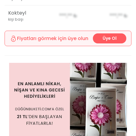
Kokteyl
***,**
₺
***,**
₺
kişi başı
Fiyatları görmek için üye olun
Üye Ol