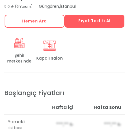
,
Güngören
İstanbul
5.0
(6 Yorum)
Fiyat Teklifi Al
Hemen Ara
Şehir
Kapalı salon
merkezinde
Başlangıç Fiyatları
Hafta içi
Hafta sonu
Yemekli
***,**
₺
***,**
₺
kişi başı