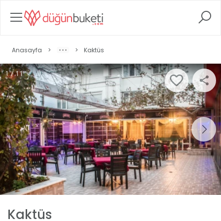
Anasayfa
>
>
Kaktüs
1 / 11
Kaktüs