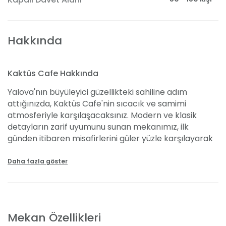
Hakkında
Kaktüs Cafe Hakkında
Yalova'nın büyüleyici güzellikteki sahiline adım
attığınızda, Kaktüs Cafe'nin sıcacık ve samimi
atmosferiyle karşılaşacaksınız. Modern ve klasik
detayların zarif uyumunu sunan mekanımız, ilk
günden itibaren misafirlerini güler yüzle karşılayarak
unutulmaz anlar yaşatıyor. Yüksek konuk kapasitesi
ve rahat ulaşımıyla dikkat çeken Kaktüs Cafe,
Daha fazla göster
haftanın her günü 24 saat boyunca aynı özveriyle
hizmet vermekte. Burada, kına gecesi ve bekarlığa
veda partileri gibi özel günlerinizi, oryantal şovlar ve
değerli sanatçıların eşsiz müzikleriyle taçlandırıyor,
Mekan Özellikleri
denize nazır manzaranın keyfini çıkarıyorsunuz.