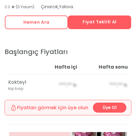
,
Çınarcık
Yalova
0.0
(0 Yorum)
Fiyat Teklifi Al
Hemen Ara
Başlangıç Fiyatları
Hafta içi
Hafta sonu
Kokteyl
***,**
₺
***,**
₺
kişi başı
Fiyatları görmek için üye olun
Üye Ol