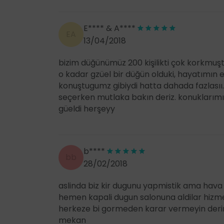
E**** & A****
EA
13/04/2018
bizim düğünümüz 200 kişilikti çok korkmuştu
o kadar gzüel bir düğün olduki, hayatımın
konuştugumz gibiydi hatta dahada fazlasıı
seçerken mutlaka bakın deriz. konuklarım
güeldi herşeyy
b****
bb
28/02/2018
aslinda biz kir dugunu yapmistik ama hava 
hemen kapali dugun salonuna aldilar hizm
herkeze bi gormeden karar vermeyin deri
mekan