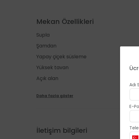
Mekan Özellikleri
Supla
Şamdan
Yapay çiçek süsleme
Yüksek tavan
Ücr
Açık alan
Adı 
Kapalı salon
Daha fazla göster
E-Po
Tele
İletişim bilgileri