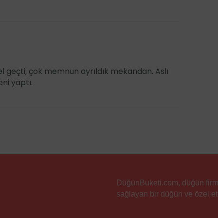
l geçti, çok memnun ayrıldık mekandan. Aslı
eni yaptı.
DüğünBuketi.com, düğün firmala
sağlayan bir düğün ve özel etk