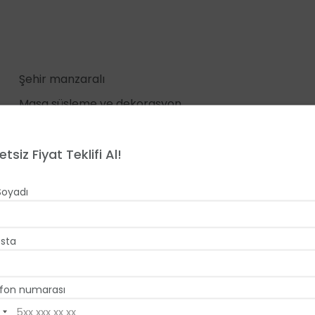
Şehir manzaralı
Masa süsleme ve dekorasyon
Menü tadımı
Etkinlik sorumlusu
etsiz Fiyat Teklifi Al!
Sahne sistemleri, ses ve ışık
Soyadı
Yemek servisi
sta
fon numarası