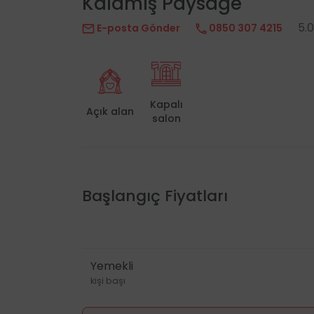
Kalamış Paysage
5.
E-posta Gönder
0850 307 4215
Kapalı
Açık alan
salon
Başlangıç Fiyatları
Yemekli
kişi başı