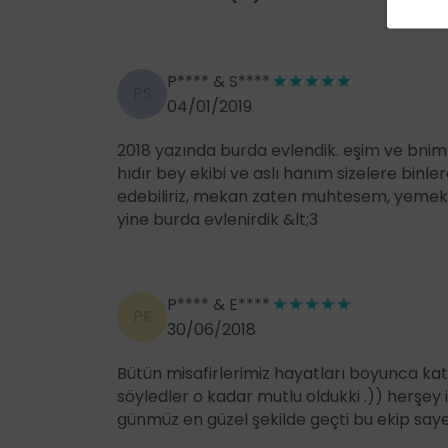
P**** & S****
PS
04/01/2019
2018 yazında burda evlendik. eşim ve bnim
hıdır bey ekibi ve aslı hanım sizelere binle
edebiliriz, mekan zaten muhtesem, yemekle
yine burda evlenirdik &lt;3
P**** & E****
PE
30/06/2018
Bütün misafirlerimiz hayatları boyunca kat
söyledler o kadar mutlu oldukki .)) herşey 
günmüz en güzel şekilde geçti bu ekip saye