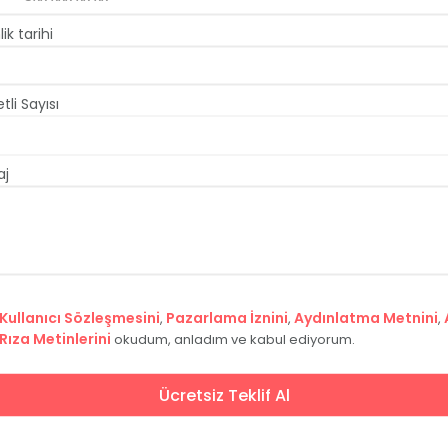
lik tarihi
tli Sayısı
aj
yatları ne kadardır?
ahiptir?
Kullanıcı Sözleşmesini
Pazarlama İznini
Aydınlatma Metnini
,
,
,
Rıza Metinlerini
okudum, anladım ve kabul ediyorum.
Ücretsiz Teklif Al