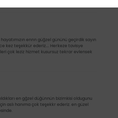
 hayatımızın ennn güğzel gününü geçirdik sayın
rce kez teşekkür ederiz.... Herkeze tavisye
ri çok leziz hizmet kusursuz tekrar evlensek
ıldıkları en gğzel düğünnün bizimkisi oldugunu
için aslı hanıma çok teşekkr ederiz. en güzel
sinde.