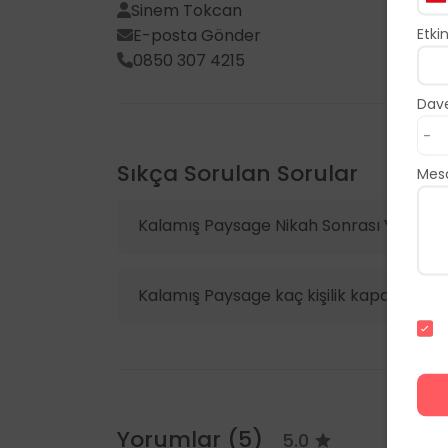
Sinem Tokcan
Etkin
E-posta Gönder
0850 307 4215
Dave
Sıkça Sorulan Sorular
Mes
Kalamış Paysage Nikah Sonrası Yemek fi
Kalamış Paysage kaç kişilik kapasiteye s
Yorumlar (5)
5.0