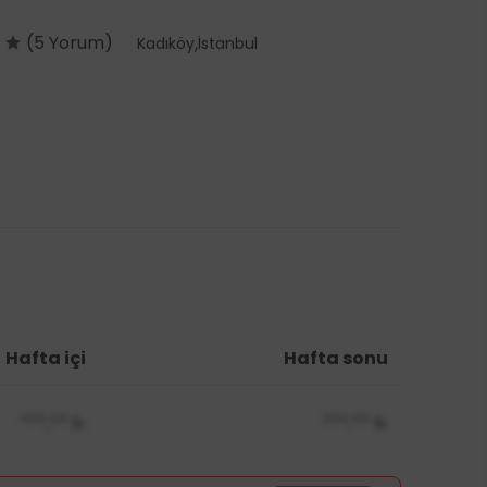
0
(5 Yorum)
,
Kadıköy
İstanbul
Hafta içi
Hafta sonu
***,**
₺
***,**
₺