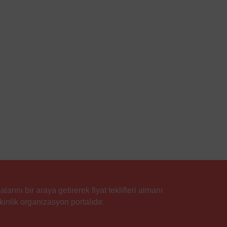
rını bir araya getirerek fiyat teklifleri almanı
inlik organizasyon portalıdır.