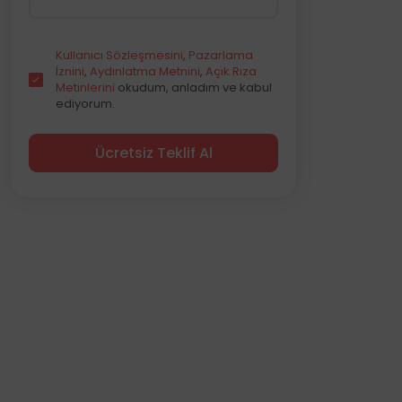
Kullanıcı Sözleşmesini
,
Pazarlama
İznini
,
Aydınlatma Metnini
,
Açık Rıza
Metinlerini
okudum, anladım ve kabul
ediyorum.
Ücretsiz Teklif Al