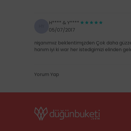
H**** & Y****
HY
05/07/2017
nişanımıız beklentimşzden Çok daha güzze
hanım iyi ki war her istedigimizi elinden gel
Yorum Yap