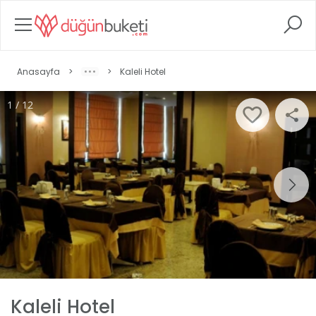
Anasayfa
>
>
Kaleli Hotel
1 / 12
Kaleli Hotel