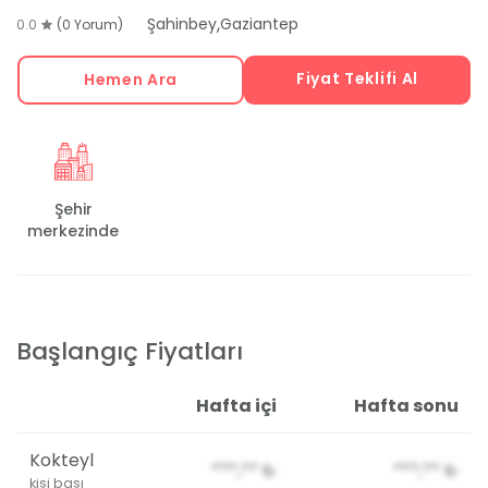
,
Şahinbey
Gaziantep
0.0
(0 Yorum)
Fiyat Teklifi Al
Hemen Ara
Şehir
merkezinde
Başlangıç Fiyatları
Hafta içi
Hafta sonu
Kokteyl
***,**
₺
***,**
₺
kişi başı