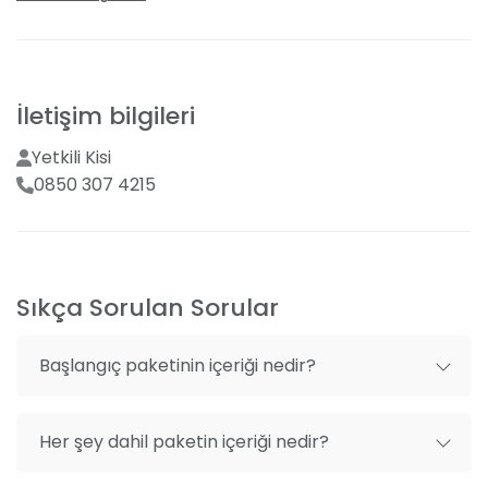
Yüksek tavan
Bahçe manzaralı
Mekan dışı organizasyon getirme
İletişim bilgileri
Catering
Yetkili Kisi
Organizasyon danışmanlığı
0850 307 4215
Yemek servisi
Menüde değişiklik seçeneği
Mekan dışı fotoğrafçı getirme
Sıkça Sorulan Sorular
Başlangıç paketinin içeriği nedir?
Her şey dahil paketin içeriği nedir?