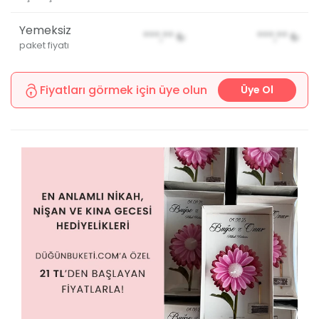
Yemeksiz
***,**
₺
***,**
₺
paket fiyatı
Fiyatları görmek için üye olun
Üye Ol