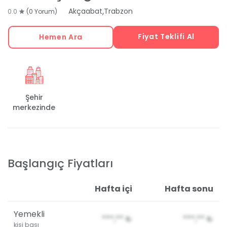
,
Akçaabat
Trabzon
0.0
(0 Yorum)
Fiyat Teklifi Al
Hemen Ara
Şehir
merkezinde
Başlangıç Fiyatları
Hafta içi
Hafta sonu
Yemekli
***,**
₺
***,**
₺
kişi başı