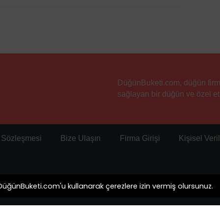
a.
DüğünBuketi.com, düğün firmala
sağlayan bir düğün ve özel etk
Bodrum, misafirlerini 31.000 TL'den başlayan
diyor.
ı Sözleşmesi
Bize Ulaşın
Firma Girişi
Kişisel Ver
ayrılıyor. Otel odaları ve suitler için girişler
Rezidanslara giriş ise 15.00'da başlarken çıkışlar
. DüğünBuketi.com'u kullanarak çerezlere izin vermiş olursunuz.
12:30 - 14:30, akşam yemeği ise 19:30 - 22:00
r için ücretli olarak patisserie, bar & lounge ve