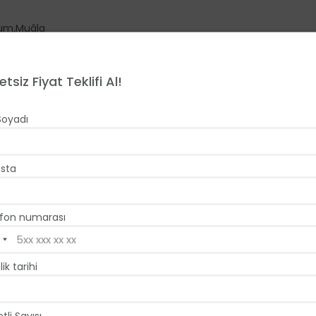
,
rum
Muğla
etsiz Fiyat Teklifi Al!
Soyadı
sta
fon numarası
lik tarihi
 Palazzo Resort, balayı arayışındaki çiftlere
tli Sayısı