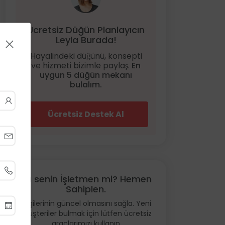
Ücretsiz Düğün Planlayıcın
Leyla Burada!
Hayalindeki düğünü, konsepti
ve hizmeti bizimle paylaş.
En
uygun 5 düğün mekanı
bulalım.
Ücretsiz Destek Al
Bu senin İşletmen mi? Hemen
Sahiplen.
Bilgilerinin güncel olmasını sağla. Yeni
müşteriler bulmak için lütfen ücretsiz
araçlarımızı kullanın