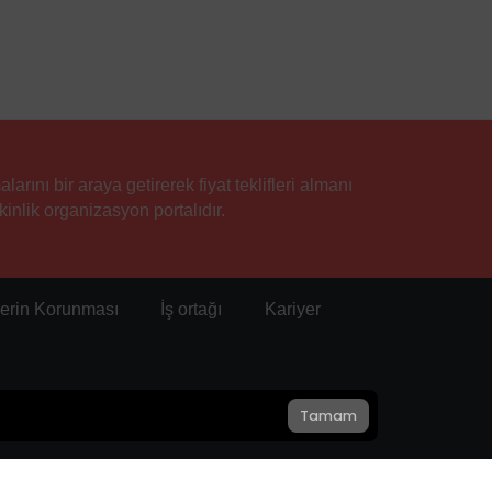
rını bir araya getirerek fiyat teklifleri almanı
inlik organizasyon portalıdır.
ilerin Korunması
İş ortağı
Kariyer
Tamam