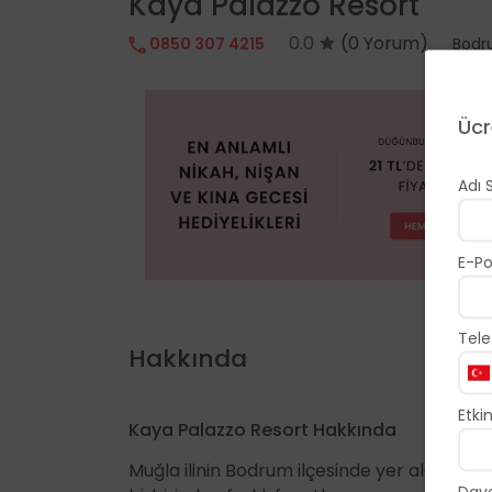
Kaya Palazzo Resort
0.0
(0 Yorum)
0850 307 4215
Bod
Ücr
Adı 
E-Po
Tele
Hakkında
Etkin
Kaya Palazzo Resort Hakkında
Muğla ilinin Bodrum ilçesinde yer alan Kaya
Dave