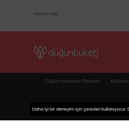
Mevki, Yakamoz Sk., 48400, Bodrum / Muğl
Yorum Yap
Sıkça Sorulan Sorular
Konaklama Tipi
Oda Kahvaltı, Tam Pansiyon Plus.
Otelin Fiyatları
Kaya Palazzo Resort & Residences Le Chic 
fiyatlarla yıl boyunca ağırlamaya devam e
Giriş - Çıkış Saatleri
Düğün Hazırlıkları Rehberi
Kullanıc
Otelin giriş saatleri farklı oda tiplerine göre 
14.00, çıkışlar ise 12.00 olarak belirtiliyor. 
için 12.00 belirtiliyor.
Daha iyi bir deneyim için çerezleri kullanıyoruz
Yeme - İçme
Otelde kahvaltı 07.30 - 10.30, öğle yemeği 
saatleri arasında servis ediliyor. Ara öğünle