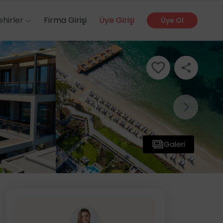
ehirler
Firma Girişi
Üye Girişi
Üye Ol
Galeri