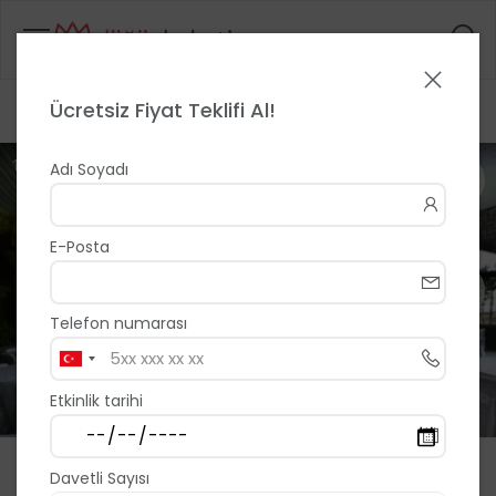
Ücretsiz Fiyat Teklifi Al!
Anasayfa
>
>
Kelleci Kardeşler Düğün Salonu
1 / 11
Adı Soyadı
E-Posta
Telefon numarası
Etkinlik tarihi
Kelleci Kardeşler Düğün Salonu
Davetli Sayısı