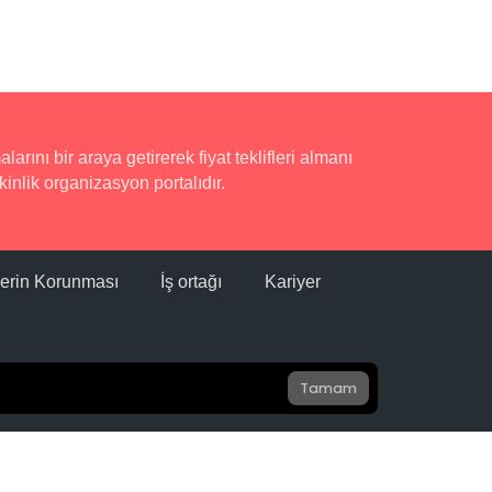
rını bir araya getirerek fiyat teklifleri almanı
inlik organizasyon portalıdır.
ilerin Korunması
İş ortağı
Kariyer
Tamam