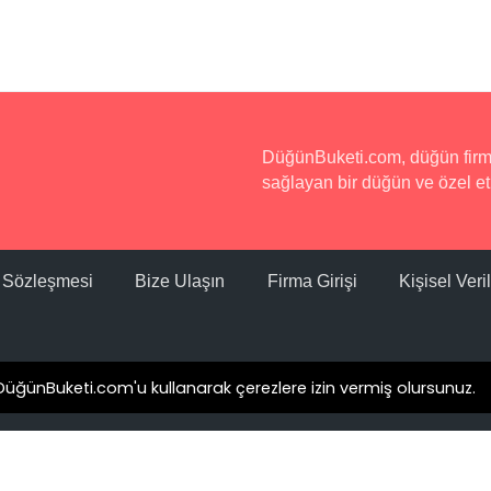
u şekildedir; Atatürk Cad. No:150 Türkbükü
r Şey Dahil, Her Şey Dahil, Luxury Her Şey Dahil
DüğünBuketi.com, düğün firmala
sağlayan bir düğün ve özel etk
aktadır.
ı Sözleşmesi
Bize Ulaşın
Firma Girişi
Kişisel Ver
aati 12.00'dır.
. DüğünBuketi.com'u kullanarak çerezlere izin vermiş olursunuz.
 yemeği saatleri 20:00-23:00 arasındadır.
© 2016 - 2026 Tüm hakları saklıdır.
Site Haritası