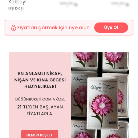
Kokteyl
***,**
₺
***,**
₺
kişi başı
Fiyatları görmek için üye olun
Üye Ol