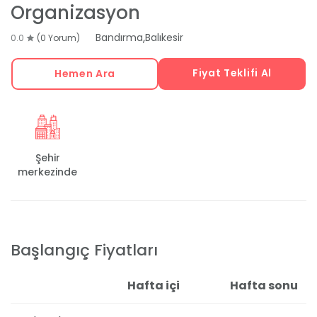
Organizasyon
,
Bandırma
Balıkesir
0.0
(0 Yorum)
Fiyat Teklifi Al
Hemen Ara
Şehir
merkezinde
Başlangıç Fiyatları
Hafta içi
Hafta sonu