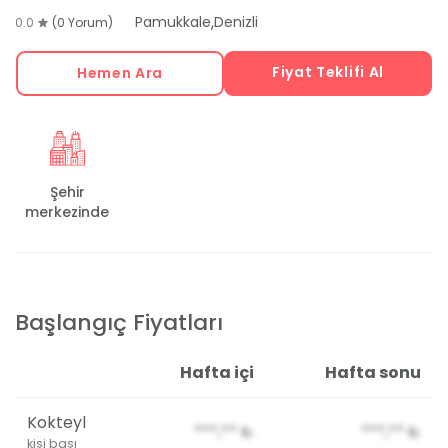
,
Pamukkale
Denizli
0.0
(0 Yorum)
Fiyat Teklifi Al
Hemen Ara
Şehir
merkezinde
Başlangıç Fiyatları
Hafta içi
Hafta sonu
Kokteyl
***,**
₺
***,**
₺
kişi başı