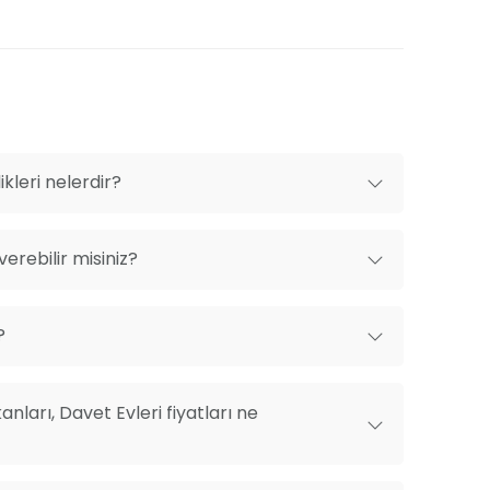
on için ilk adımı atabilirsiniz.
kleri nelerdir?
erebilir misiniz?
?
nları, Davet Evleri fiyatları ne