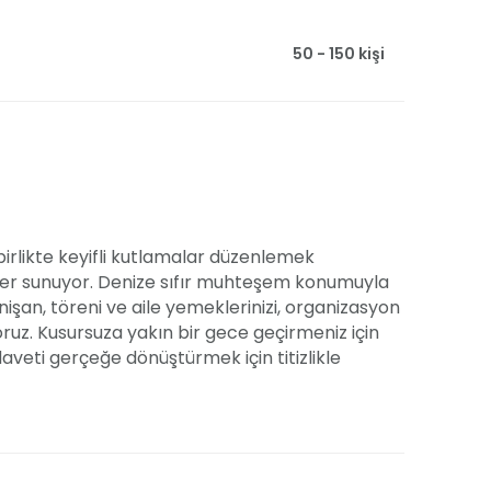
50 - 150 kişi
e birlikte keyifli kutlamalar düzenlemek
osfer sunuyor. Denize sıfır muhteşem konumuyla
nişan, töreni ve aile yemeklerinizi, organizasyon
uz. Kusursuza yakın bir gece geçirmeniz için
aveti gerçeğe dönüştürmek için titizlikle
 üzere profesyonel destek alıyor, sizi stresten
yoruz.