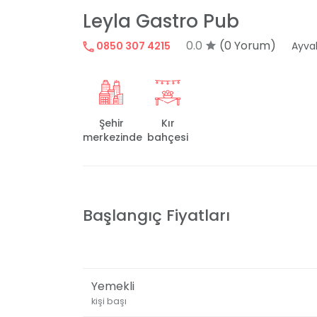
Leyla Gastro Pub
0.0
(0 Yorum)
0850 307 4215
Ayval
Şehir
Kır
merkezinde
bahçesi
Başlangıç Fiyatları
Yemekli
kişi başı