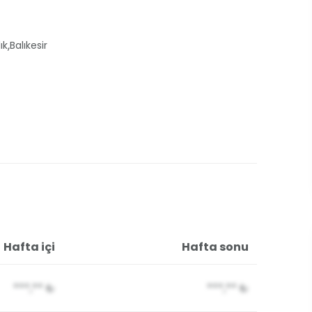
,
ık
Balıkesir
Hafta içi
Hafta sonu
***,**
₺
***,**
₺