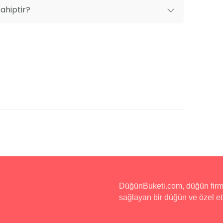
sahiptir?
DüğünBuketi.com, düğün firmala
sağlayan bir düğün ve özel etk