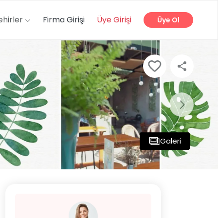
ehirler
Firma Girişi
Üye Girişi
Üye Ol
Galeri