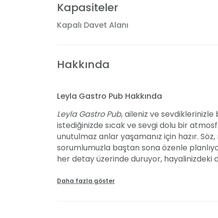
Kapasiteler
Kapalı Davet Alanı
Hakkında
Leyla Gastro Pub Hakkında
Leyla Gastro Pub
, aileniz ve sevdiklerinizl
istediğinizde sıcak ve sevgi dolu bir atm
unutulmaz anlar yaşamanız için hazır. Söz, 
sorumlumuzla baştan sona özenle planlıyor
her detay üzerinde duruyor, hayalinizdeki d
çalışıyoruz. Konsept etkinlikler tasarlamak
uzak tutmak için her yönüyle yanınızda olu
Daha fazla göster
Özel Geceler İçin Benzersiz Bir Mekân