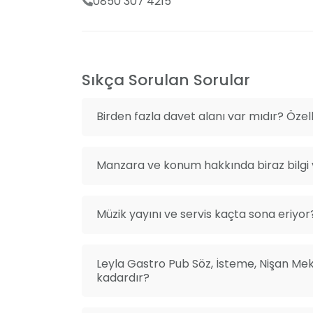
0850 307 4215
teklifleri alabilir ve hayalinizdeki organizasy
Sıkça Sorulan Sorular
Birden fazla davet alanı var mıdır? Özelli
Manzara ve konum hakkında biraz bilgi v
Müzik yayını ve servis kaçta sona eriyor
Leyla Gastro Pub Söz, İsteme, Nişan Meka
kadardır?