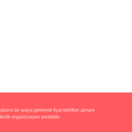
rını bir araya getirerek fiyat teklifleri almanı
inlik organizasyon portalıdır.