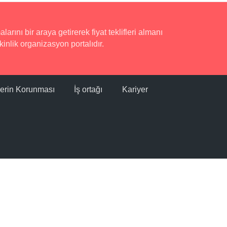
rını bir araya getirerek fiyat teklifleri almanı
inlik organizasyon portalıdır.
ilerin Korunması
İş ortağı
Kariyer