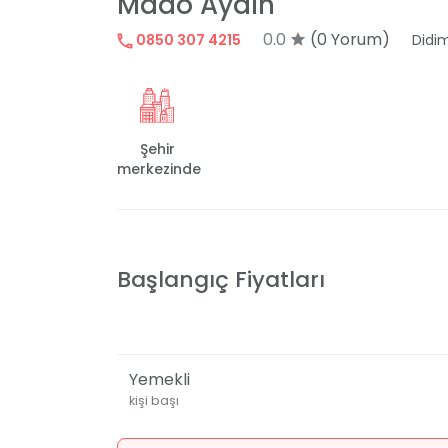
Mado Aydın
0.0
(0 Yorum)
0850 307 4215
Didi
Şehir
merkezinde
Başlangıç Fiyatları
Yemekli
kişi başı