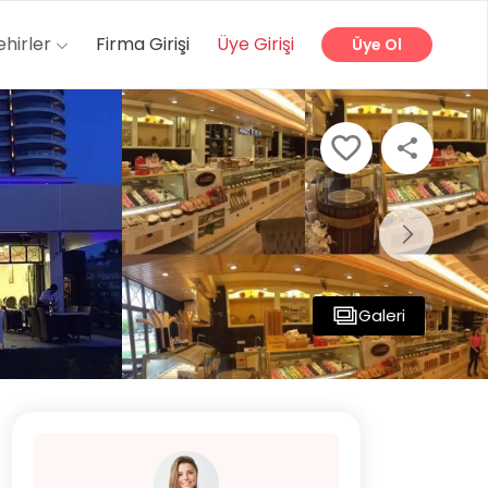
ehirler
Firma Girişi
Üye Girişi
Üye Ol
Galeri