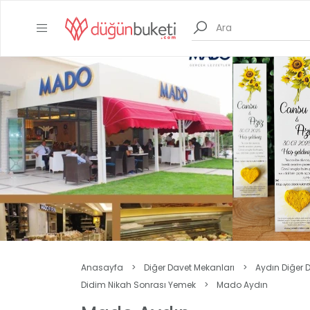
Anasayfa
>
Diğer Davet Mekanları
>
Aydın Diğer 
Didim Nikah Sonrası Yemek
>
Mado Aydın