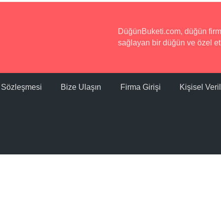
DüğünBuketi.com, düğün firmala
sağlayan bir düğün ve özel etk
ı Sözleşmesi
Bize Ulaşın
Firma Girişi
Kişisel Ver