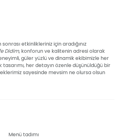
onrası etkinlikleriniz için aradığınız
e Didim,
konforun ve kalitenin adresi olarak
Deneyimli, güler yüzlü ve dinamik ekibimizle her
k tasarımı, her detayın özenle düşünüldüğü bir
neklerimiz sayesinde mevsim ne olursa olsun
z. Mekânımız, yalnızca lezzetli yemekler
katmayı amaçlıyor. Temizlik ve hijyen konusunda
utluluğunuz için düşündük. Dilerseniz
de sağlıyoruz. Davetinizin her anını
vetlisiniz.
Menü tadımı
ihtiyacınız olan her şeyi
tek bir çatı altında