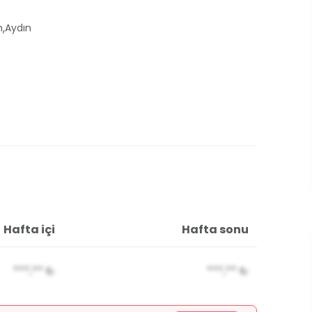
,
m
Aydın
Hafta içi
Hafta sonu
***,**
₺
***,**
₺