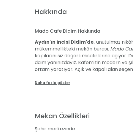
Hakkında
Mado Cafe Didim Hakkında
Aydın'ın incisi Didim'de,
unutulmaz nikâh s
mükemmellikteki mekân burası.
Mado Caf
kapılarını siz değerli misafirlerine açıyor. 
daim yanınızdayız. Kafemizin modern ve şı
ortam yaratıyor. Açık ve kapalı alan seçe
davetinizi rahatlıkla gerçekleştirebilirsini
sunmakla kalmıyor, özel günlerinize renk 
Daha fazla göster
hiçbir şüpheniz olmasın; her detayı sizin m
organizasyon firması ve fotoğrafçı desteği 
ölümsüzleştirmek için Mado Cafe Didim'e da
Mekan Özellikleri
Özellikler ve Hizmetler
Şehir merkezinde
Mado Cafe Didim,
organizasyonunuz için 