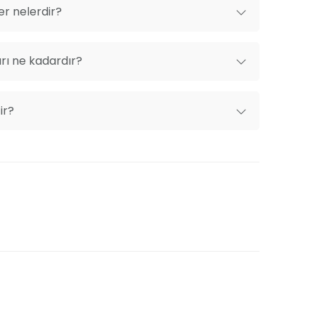
er nelerdir?
rı ne kadardır?
ir?