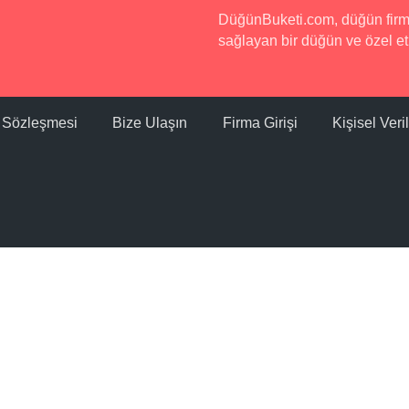
DüğünBuketi.com, düğün firmala
sağlayan bir düğün ve özel etk
ı Sözleşmesi
Bize Ulaşın
Firma Girişi
Kişisel Ver