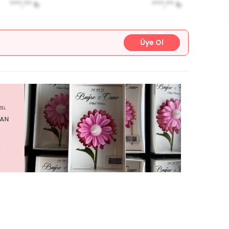
***,**
₺
***,**
₺
Üye Ol