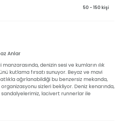
50 - 150 kişi
az Anlar
manzarasında, denizin sesi ve kumların ılık
ünü kutlama fırsatı sunuyor. Beyaz ve mavi
hatlıkla ağırlanabildiği bu benzersiz mekanda,
organizasyonu sizleri bekliyor. Deniz kenarında,
andalyelerimiz, lacivert runnerlar ile
is tabaklarıyla renklendirilmektedir.
arıdan anlaşmalı olduğunuz organizasyon
kta.