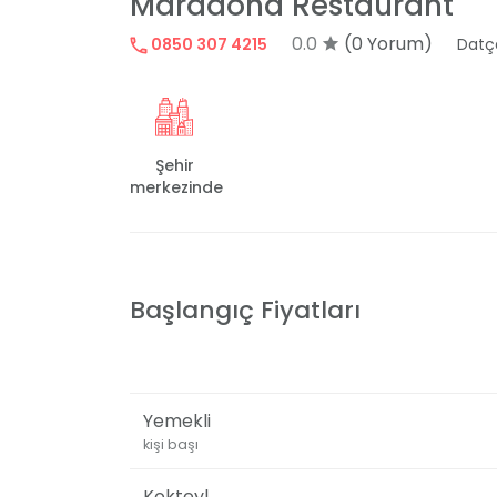
Maradona Restaurant
0.0
(0 Yorum)
0850 307 4215
Datç
Şehir
merkezinde
Başlangıç Fiyatları
Yemekli
kişi başı
Kokteyl