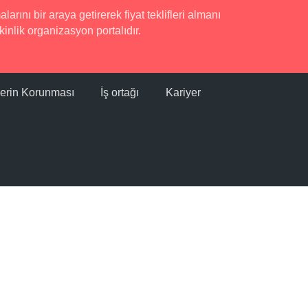
rını bir araya getirerek fiyat teklifleri almanı
inlik organizasyon portalıdır.
ilerin Korunması
İş ortağı
Kariyer