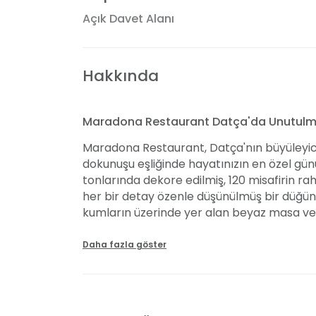
Açık Davet Alanı
Hakkında
Maradona Restaurant Datça'da Unutulm
Maradona Restaurant, Datça'nın büyüleyici 
dokunuşu eşliğinde hayatınızın en özel gün
tonlarında dekore edilmiş, 120 misafirin ra
her bir detay özenle düşünülmüş bir düğün 
kumların üzerinde yer alan beyaz masa ve s
süslenmekte; masalar çiçekler ve mavi serv
Organizasyon sorumlumuzun yanı sıra, dış
Daha fazla göster
firmalarıyla da çalışma imkanınız bulunma
Mekan ve Kapasite