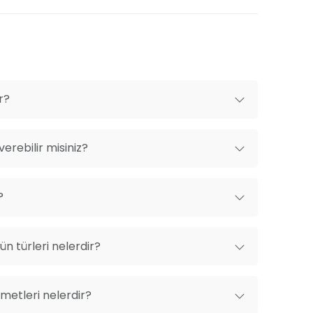
r?
erebilir misiniz?
?
n türleri nelerdir?
metleri nelerdir?