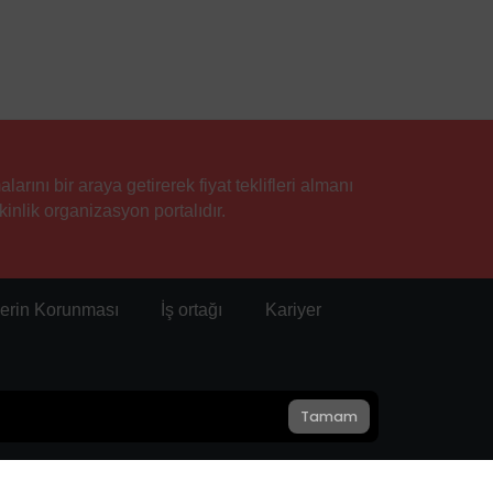
rını bir araya getirerek fiyat teklifleri almanı
inlik organizasyon portalıdır.
ilerin Korunması
İş ortağı
Kariyer
Tamam