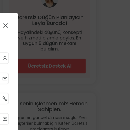
Ücretsiz Düğün Planlayıcın
Leyla Burada!
Hayalindeki düğünü, konsepti
ve hizmeti bizimle paylaş.
En
uygun 5 düğün mekanı
bulalım.
Ücretsiz Destek Al
Bu senin İşletmen mi? Hemen
Sahiplen.
Bilgilerinin güncel olmasını sağla. Yeni
müşteriler bulmak için lütfen ücretsiz
araçlarımızı kullanın