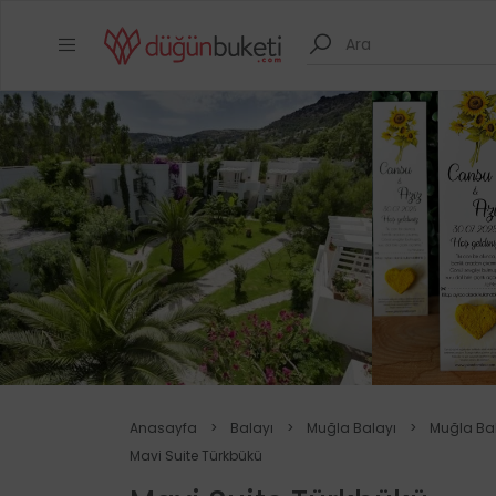
Anasayfa
>
Balayı
>
Muğla Balayı
>
Muğla Bala
Mavi Suite Türkbükü