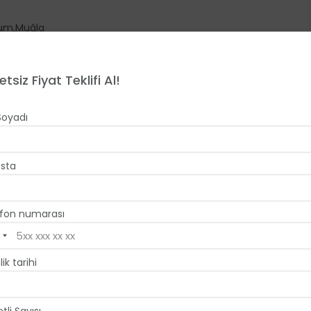
,
rum
Muğla
etsiz Fiyat Teklifi Al!
Soyadı
sta
fon numarası
lik tarihi
inde beyaz mimarisiyle tam anlamıyla Ege
tli Sayısı