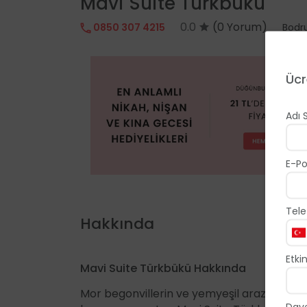
Mavi Suite Türkbükü
0.0
(0 Yorum)
0850 307 4215
Bod
Ücr
Adı 
E-Po
Tele
Hakkında
Etkin
Mavi Suite Türkbükü Hakkında
Mor begonvillerin ve yemyeşil arazinin iç
Dave