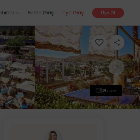
ehirler
Firma Girişi
Üye Girişi
Üye Ol
Galeri