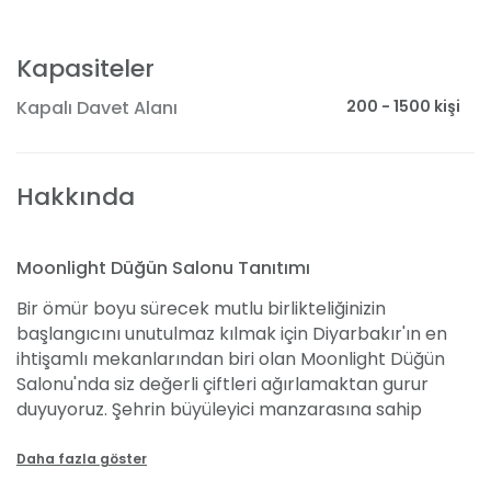
Kapasiteler
200 - 1500 kişi
Kapalı Davet Alanı
Hakkında
Moonlight Düğün Salonu Tanıtımı
Bir ömür boyu sürecek mutlu birlikteliğinizin
başlangıcını unutulmaz kılmak için Diyarbakır'ın en
ihtişamlı mekanlarından biri olan Moonlight Düğün
Salonu'nda siz değerli çiftleri ağırlamaktan gurur
duyuyoruz. Şehrin büyüleyici manzarasına sahip
salonumuz, geniş kapasitesi ve zengin hizmet
seçenekleriyle unutulmaz bir gece vaat ediyor. Usta
Daha fazla göster
şeflerin hazırladığı enfes yemeklerden, profesyonel