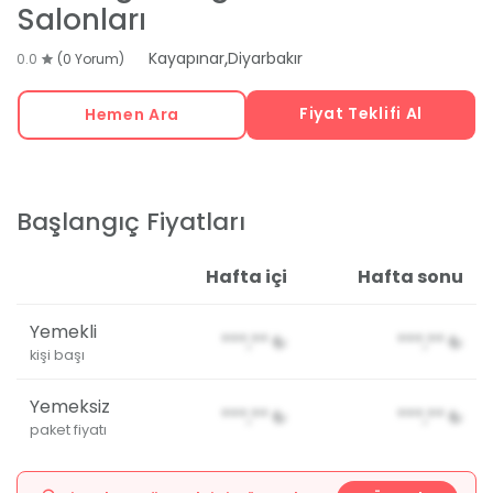
Salonları
,
Kayapınar
Diyarbakır
0.0
(0 Yorum)
Fiyat Teklifi Al
Hemen Ara
Başlangıç Fiyatları
Hafta içi
Hafta sonu
Yemekli
***,**
₺
***,**
₺
kişi başı
Yemeksiz
***,**
₺
***,**
₺
paket fiyatı