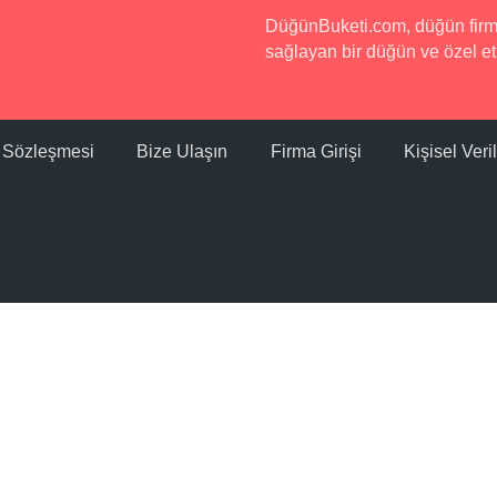
DüğünBuketi.com, düğün firmala
sağlayan bir düğün ve özel etk
ı Sözleşmesi
Bize Ulaşın
Firma Girişi
Kişisel Ver