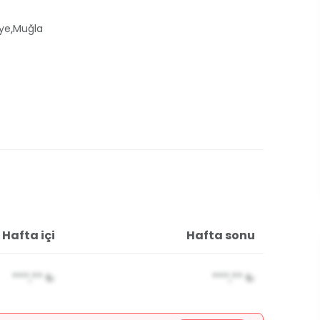
,
iye
Muğla
Hafta içi
Hafta sonu
***,**
₺
***,**
₺