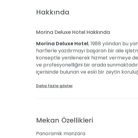
Hakkında
Morina Deluxe Hotel Hakkında
Morina Deluxe Hotel
, 1988 yılından bu yan
harflerle yazdırmayı başaran bir aile işletm
konseptle yenilenerek hizmet vermeye deva
ve profesyonelliğini bir arada sunmaktadır.
içerisinde bulunan ve eski bir zeytin korulu
Japon gülü dolu huzurlu bir bahçenin mer
düğünü masal gibi bir atmosferde gerçekle
Daha fazla göster
özel gününüzü unutulmaz kılmak için sizle
düğünleriniz için Ege Denizi'nin ve dağları
oluştururken, yılın belirli dönemlerinde bu
A la carte restoranımızda ve otel mutfağ
Mekan Özellikleri
zevkinize uygun bir deneyim sunarken, Fe
kolay ulaşım imkanı sağlıyoruz.
Panoramik manzara