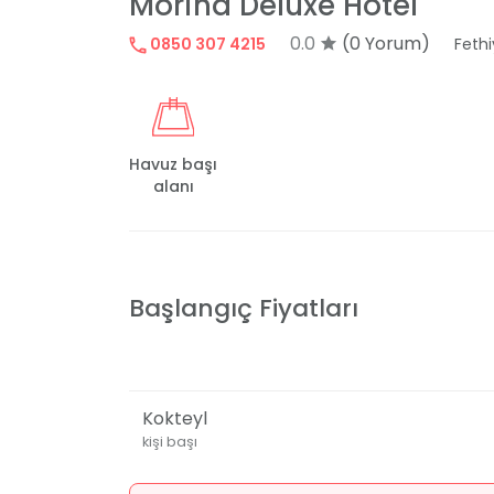
Morina Deluxe Hotel
0.0
(0 Yorum)
0850 307 4215
Feth
Havuz başı
alanı
Başlangıç Fiyatları
Kokteyl
kişi başı