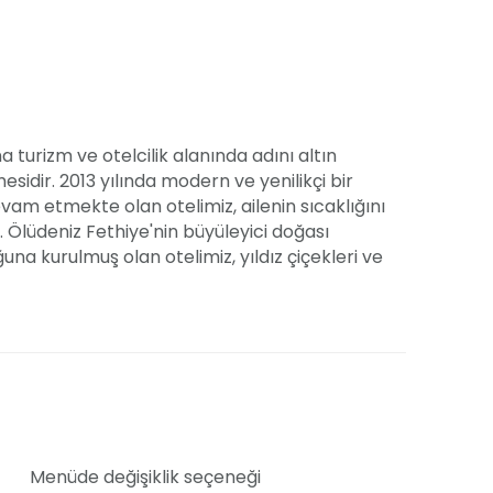
a turizm ve otelcilik alanında adını altın
esidir. 2013 yılında modern ve yenilikçi bir
m etmekte olan otelimiz, ailenin sıcaklığını
 Ölüdeniz Fethiye'nin büyüleyici doğası
ğuna kurulmuş olan otelimiz, yıldız çiçekleri ve
kezinde konumlanmaktadır. Hayalinizdeki
ştirmek istiyorsanız, Morina Deluxe Hotel bu
ri beklemektedir. Havuz başı düzenlenebilecek
n panoramik manzarası eşsiz bir fon
 eşsiz manzara eşliğinde hizmet verebilmekteyiz.
ımızda hazırlanan lezzet dolu menülerle damak
thiye limanı ve merkezine yakın konumumuz ile
Menüde değişiklik seçeneği