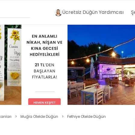
Ücretsiz Düğün Yardımcısı
Ş
anları
>
Muğla Otelde Düğün
>
Fethiye Otelde Düğün