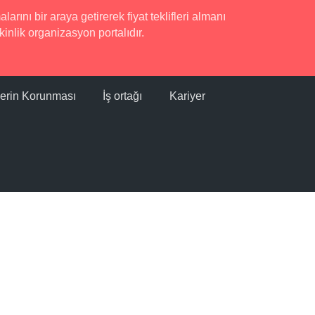
rını bir araya getirerek fiyat teklifleri almanı
inlik organizasyon portalıdır.
ilerin Korunması
İş ortağı
Kariyer