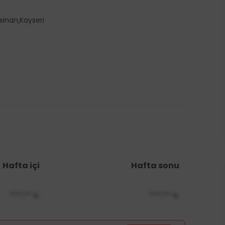
,
sinan
Kayseri
Hafta içi
Hafta sonu
***,**
₺
***,**
₺