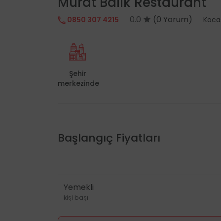
Murat Balık Restaurant
0.0
(0 Yorum)
0850 307 4215
Koca
Şehir
merkezinde
Başlangıç Fiyatları
Yemekli
kişi başı