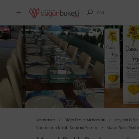
Anasayfa
>
Diğer Davet Mekanları
>
Kayseri Diğe
Kocasinan Nikah Sonrası Yemek
>
Murat Balık Rest