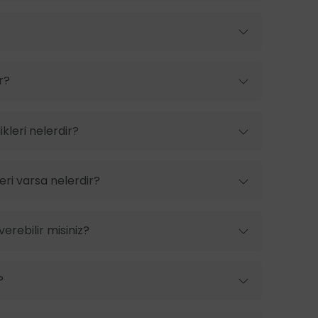
r?
kleri nelerdir?
ri varsa nelerdir?
erebilir misiniz?
?