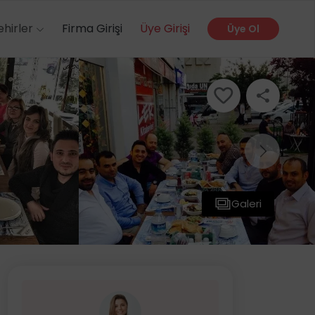
ehirler
Firma Girişi
Üye Girişi
Üye Ol
Galeri