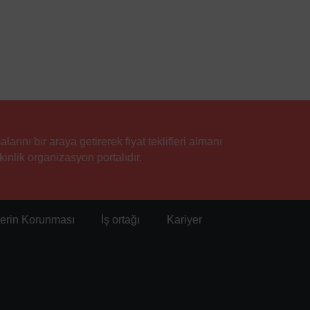
rını bir araya getirerek fiyat teklifleri almanı
inlik organizasyon portalıdır.
ilerin Korunması
İş ortağı
Kariyer