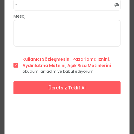
,
Antakya
Hatay
0.0
(0 Yorum)
Mesaj
Fiyat Teklifi Al
Hemen Ara
Başlangıç Fiyatları
Kullanıcı Sözleşmesini
Pazarlama İznini
,
,
Aydınlatma Metnini
Hafta içi
Açık Rıza Metinlerini
Hafta sonu
,
okudum, anladım ve kabul ediyorum.
Kokteyl
***,**
₺
***,**
₺
kişi başı
Ücretsiz Teklif Al
Fiyatları görmek için üye olun
Üye Ol