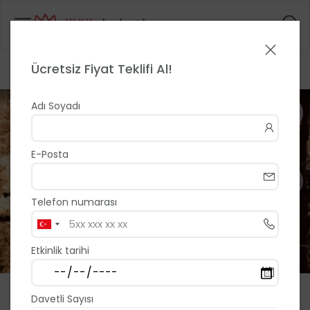
Ücretsiz Fiyat Teklifi Al!
Anasayfa
>
>
Nevizade Antakya
1 / 10
Adı Soyadı
E-Posta
Telefon numarası
Etkinlik tarihi
Nevizade Antakya
Davetli Sayısı