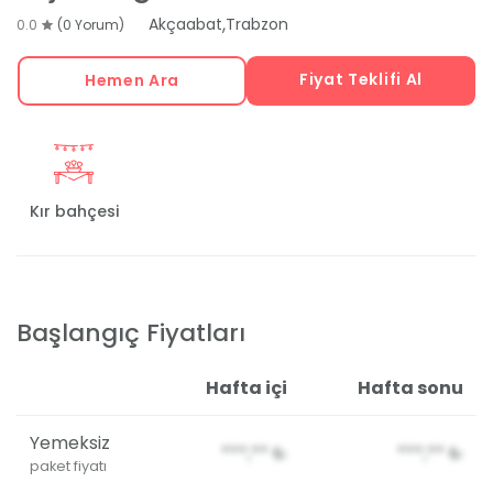
,
Akçaabat
Trabzon
0.0
(0 Yorum)
Fiyat Teklifi Al
Hemen Ara
Kır bahçesi
Başlangıç Fiyatları
Hafta içi
Hafta sonu
Yemeksiz
***,**
₺
***,**
₺
paket fiyatı