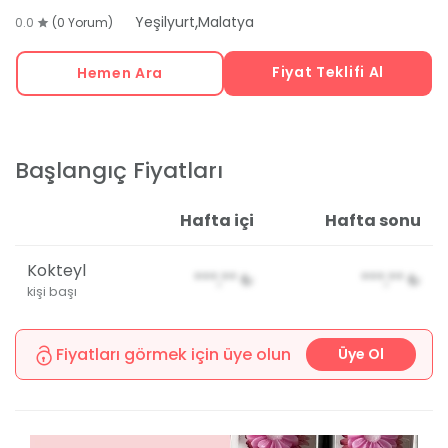
,
Yeşilyurt
Malatya
0.0
(0 Yorum)
Fiyat Teklifi Al
Hemen Ara
Başlangıç Fiyatları
Hafta içi
Hafta sonu
Kokteyl
***,**
₺
***,**
₺
kişi başı
Fiyatları görmek için üye olun
Üye Ol