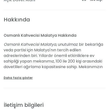
Hakkında
Osmanlı Kahvecisi Malatya Hakkında
Osmanlı Kahvecisi Malatya
, unutulmaz bir bekarlığa
veda partisi için Malatya'nın tercih edilen
adreslerinden biri. Yıllardır önemli etkinliklere ev
sahipliği yapan mekanımız, 100 ile 200 kişi arasındaki
davetlileri ağırlama kapasitesine sahip. Mekanımızın
taş duvarları ve onları aydınlatan ışıklar, içeri adım
attığınız anda sizi müthiş bir ambiyansın içine çekiyor.
Daha fazla göster
Açık hava tercihleriniz ya da gecenin bir yarısında
taze hava almak isteyenler için bahçemiz, keyifli vakit
geçirmeniz için sizleri bekliyor. Mekânımız hem açık
hem de kapalı alan seçenekleriyle, her türlü hava
İletişim bilgileri
koşuluna uygun bir eğlence imkânı sunuyor.